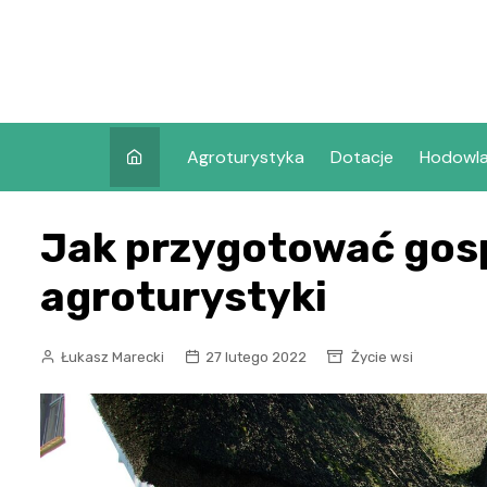
Skip
to
content
Agroturystyka
Dotacje
Hodowl
Jak przygotować gos
agroturystyki
Łukasz Marecki
27 lutego 2022
Życie wsi