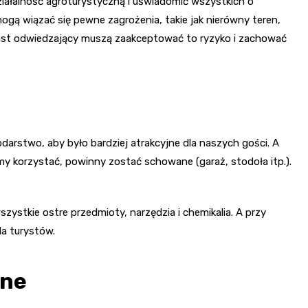
iałalność agroturystyczną i uświadomić wszystkich o
ogą wiązać się pewne zagrożenia, takie jak nierówny teren,
iast odwiedzający muszą zaakceptować to ryzyko i zachować
rstwo, aby było bardziej atrakcyjne dla naszych gości. A
my korzystać, powinny zostać schowane (garaż, stodoła itp.).
zystkie ostre przedmioty, narzędzia i chemikalia. A przy
la turystów.
jne