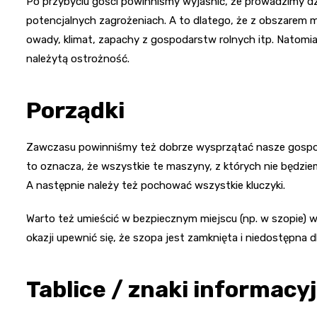
Po przybyciu gości powinniśmy wyjaśnić, że prowadzimy dz
potencjalnych zagrożeniach. A to dlatego, że z obszarem m
owady, klimat, zapachy z gospodarstw rolnych itp. Natom
należytą ostrożność.
Porządki
Zawczasu powinniśmy też dobrze wysprzątać nasze gospoda
to oznacza, że wszystkie te maszyny, z których nie będzie
A następnie należy też pochować wszystkie kluczyki.
Warto też umieścić w bezpiecznym miejscu (np. w szopie) ws
okazji upewnić się, że szopa jest zamknięta i niedostępna d
Tablice / znaki informacy