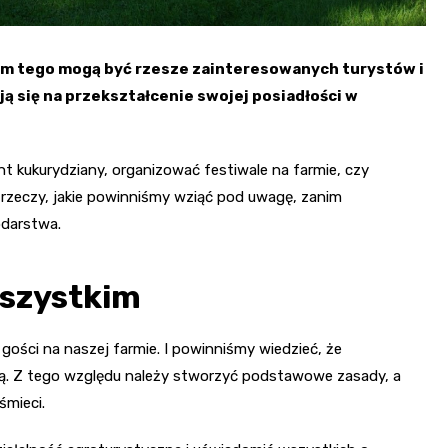
em tego mogą być rzesze zainteresowanych turystów i
ją się na przekształcenie swojej posiadłości w
nt kukurydziany, organizować festiwale na farmie, czy
 rzeczy, jakie powinniśmy wziąć pod uwagę, zanim
odarstwa.
szystkim
ości na naszej farmie. I powinniśmy wiedzieć, że
ą. Z tego względu należy stworzyć podstawowe zasady, a
śmieci.