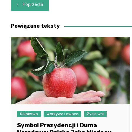
Nawigacja
Poprzedni
wpisu
Powiązane teksty
Rolnictwo
Warzywa i owoce
Życie wsi
Symbol Prezydencji i Duma