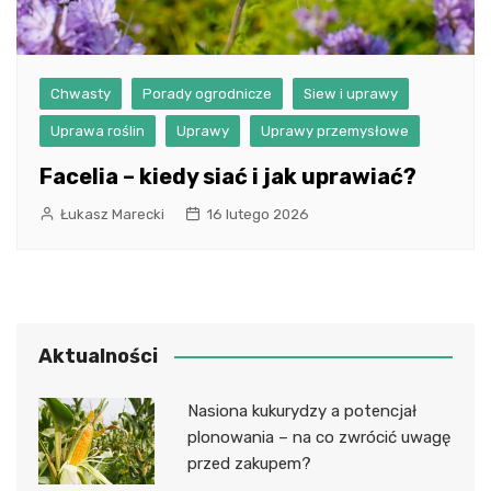
Chwasty
Porady ogrodnicze
Siew i uprawy
Uprawa roślin
Uprawy
Uprawy przemysłowe
Facelia – kiedy siać i jak uprawiać?
Łukasz Marecki
16 lutego 2026
Aktualności
Nasiona kukurydzy a potencjał
plonowania – na co zwrócić uwagę
przed zakupem?