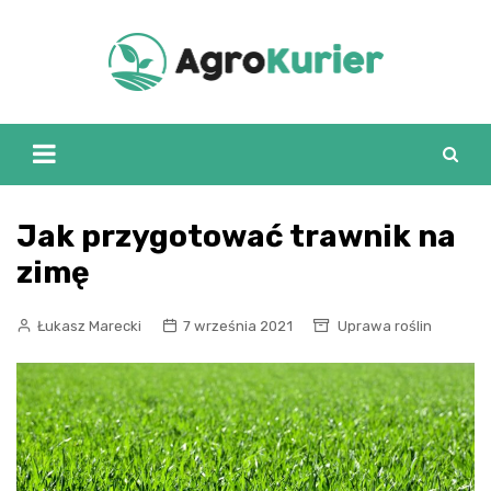
Skip
to
content
Jak przygotować trawnik na
zimę
Łukasz Marecki
7 września 2021
Uprawa roślin