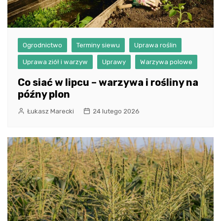
Ogrodnictwo
Terminy siewu
Uprawa roślin
Uprawa ziół i warzyw
Uprawy
Warzywa polowe
Co siać w lipcu – warzywa i rośliny na
późny plon
Łukasz Marecki
24 lutego 2026