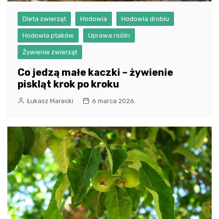
Dieta zwierząt
Hodowla
Hodowla drobiu
Hodowla ptaków
Uprawa roślin
Żywienie zwierząt
Co jedzą małe kaczki – żywienie
piskląt krok po kroku
Łukasz Marecki
6 marca 2026