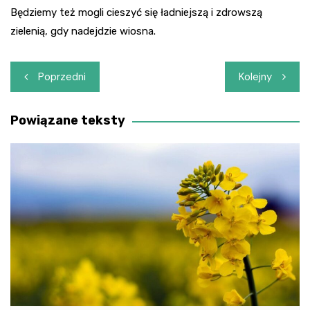
Będziemy też mogli cieszyć się ładniejszą i zdrowszą
zielenią, gdy nadejdzie wiosna.
Nawigacja
Poprzedni
Kolejny
wpisu
Powiązane teksty