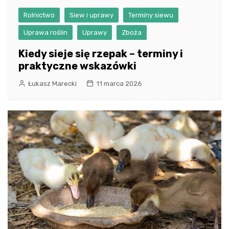
Rolnictwo
Siew i uprawy
Terminy siewu
Uprawa roślin
Uprawy
Zboża
Kiedy sieje się rzepak – terminy i
praktyczne wskazówki
Łukasz Marecki
11 marca 2026