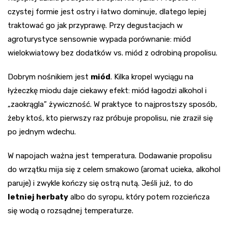
czystej formie jest ostry i łatwo dominuje, dlatego lepiej
traktować go jak przyprawę. Przy degustacjach w
agroturystyce sensownie wypada porównanie: miód
wielokwiatowy bez dodatków vs. miód z odrobiną propolisu.
Dobrym nośnikiem jest
miód
. Kilka kropel wyciągu na
łyżeczkę miodu daje ciekawy efekt: miód łagodzi alkohol i
„zaokrągla” żywiczność. W praktyce to najprostszy sposób,
żeby ktoś, kto pierwszy raz próbuje propolisu, nie zraził się
po jednym wdechu.
W napojach ważna jest temperatura. Dodawanie propolisu
do wrzątku mija się z celem smakowo (aromat ucieka, alkohol
paruje) i zwykle kończy się ostrą nutą. Jeśli już, to do
letniej herbaty
albo do syropu, który potem rozcieńcza
się wodą o rozsądnej temperaturze.