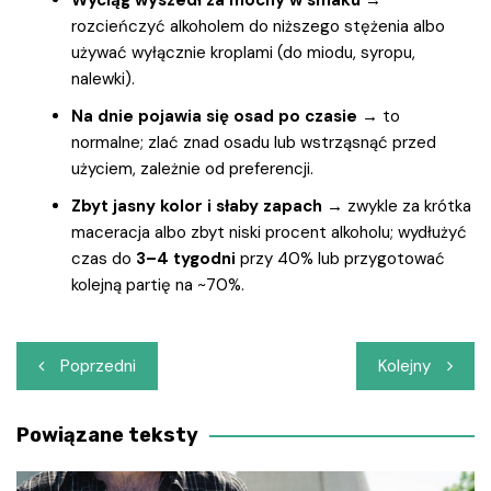
rozcieńczyć alkoholem do niższego stężenia albo
używać wyłącznie kroplami (do miodu, syropu,
nalewki).
Na dnie pojawia się osad po czasie
→ to
normalne; zlać znad osadu lub wstrząsnąć przed
użyciem, zależnie od preferencji.
Zbyt jasny kolor i słaby zapach
→ zwykle za krótka
maceracja albo zbyt niski procent alkoholu; wydłużyć
czas do
3–4 tygodni
przy 40% lub przygotować
kolejną partię na ~70%.
Nawigacja
Poprzedni
Kolejny
wpisu
Powiązane teksty