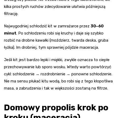
kilka prostych ruchów zdecydowanie ułatwia późniejszą
filtrację.
Najwygodniej schłodzić kit w zamrażarce przez
30–60
minut
. Po schłodzeniu robi się kruchy i daje się szybko
rozbić na drobne kawałki (moździerz, twarda deska, gruba
łyżka). Im drobniej, tym sprawniej pójdzie maceracja.
Jeśli kit jest bardzo lepki i miękki, zwykle oznacza to ciepłe
przechowywanie lub sporo wosku. Wtedy warto powtórzyć
cykl: schłodzenie → rozdrobnienie → ponowne schłodzenie.
Nie ma sensu płukać kitu wodą, bo robi się z tego kłopotliwa
masa, a zabrudzenia i tak w większości zostaną na filtrze.
Domowy propolis krok po
kroku (maceracja)