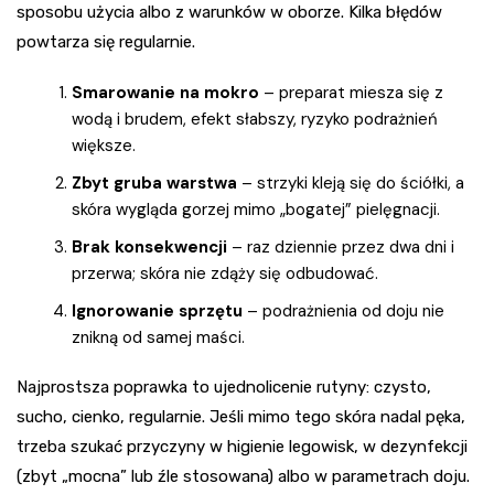
sposobu użycia albo z warunków w oborze. Kilka błędów
powtarza się regularnie.
Smarowanie na mokro
– preparat miesza się z
wodą i brudem, efekt słabszy, ryzyko podrażnień
większe.
Zbyt gruba warstwa
– strzyki kleją się do ściółki, a
skóra wygląda gorzej mimo „bogatej” pielęgnacji.
Brak konsekwencji
– raz dziennie przez dwa dni i
przerwa; skóra nie zdąży się odbudować.
Ignorowanie sprzętu
– podrażnienia od doju nie
znikną od samej maści.
Najprostsza poprawka to ujednolicenie rutyny: czysto,
sucho, cienko, regularnie. Jeśli mimo tego skóra nadal pęka,
trzeba szukać przyczyny w higienie legowisk, w dezynfekcji
(zbyt „mocna” lub źle stosowana) albo w parametrach doju.