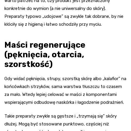
Warto patrzeć na to, czy produkt jest przeznaczony
konkretnie do wymion (a nie uniwersalny do skóry).
Preparaty typowo „udojowe” są zwykle tak dobrane, by nie
kłóciły się z higieną i łatwo schodziły przy myciu.
Maści regenerujące
(pęknięcia, otarcia,
szorstkość)
Gdy widać pęknięcia, strupy, szorstką skórę albo „kalafior” na
końcówkach strzyków, sama warstwa tłuszczu to czasem
za mało. Wtedy lepiej celować w maści z komponentami
wspierającymi odbudowę naskórka i łagodzenie podrażnień.
Takie preparaty zwykle są gęstsze i „trzymają się” skóry
dłużej. Mogą być stosowane punktowo, częściej niż