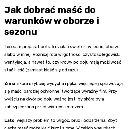
Jak dobrać maść do
warunków w oborze i
sezonu
Ten sam preparat potrafi działać świetnie w jednej oborze i
słabo w innej. Różnicę robi wilgotność, czystość legowisk,
wentylacja, a nawet to, czy krowy po doju mają możliwość
stać i jeść (zamiast kłaść się od razu).
Zima
: skóra szybciej wysycha i pęka, więc lepiej sprawdzają
się maści bardziej ochronne, tworzące wyraźny film. Przy
wyjściu na dwór po doju ważne jest, by skóra była
zabezpieczona przed wiatrem i mrozem.
Lato
: większy problem to wilgoć, brud i odparzenia. Zbyt
ciężka maść może kleić kurz i słomę. W takich warunkach