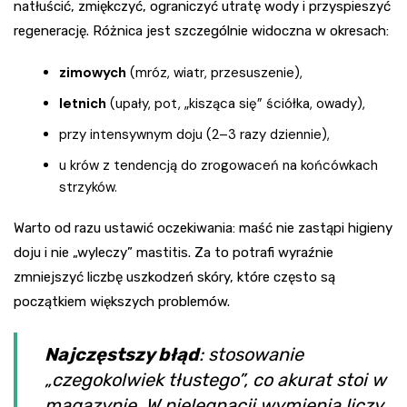
natłuścić, zmiękczyć, ograniczyć utratę wody i przyspieszyć
regenerację. Różnica jest szczególnie widoczna w okresach:
zimowych
(mróz, wiatr, przesuszenie),
letnich
(upały, pot, „kisząca się” ściółka, owady),
przy intensywnym doju (2–3 razy dziennie),
u krów z tendencją do zrogowaceń na końcówkach
strzyków.
Warto od razu ustawić oczekiwania: maść nie zastąpi higieny
doju i nie „wyleczy” mastitis. Za to potrafi wyraźnie
zmniejszyć liczbę uszkodzeń skóry, które często są
początkiem większych problemów.
Najczęstszy błąd
: stosowanie
„czegokolwiek tłustego”, co akurat stoi w
magazynie. W pielęgnacji wymienia liczy