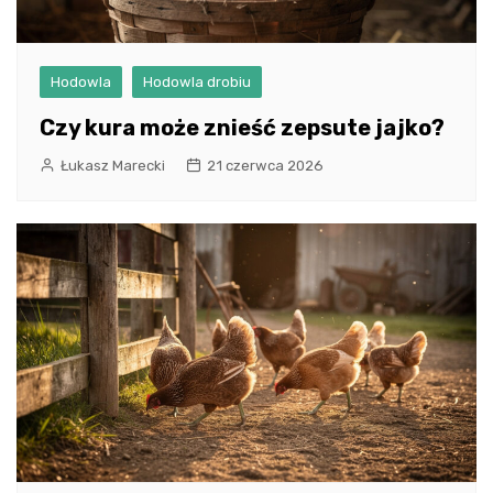
Hodowla
Hodowla drobiu
Czy kura może znieść zepsute jajko?
Łukasz Marecki
21 czerwca 2026