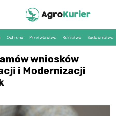
a
Ochrona
Przetwórstwo
Rolnictwo
Sadownictwo
ramów wniosków
cji i Modernizacji
k