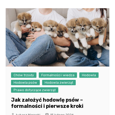
Chów trzody
Formalności i wiedza
Hodowla
Hodowla psów
Hodowla zwierząt
Prawo dotyczące zwierząt
Jak założyć hodowlę psów –
formalności i pierwsze kroki
Łukasz Marecki
15 lutego 2026