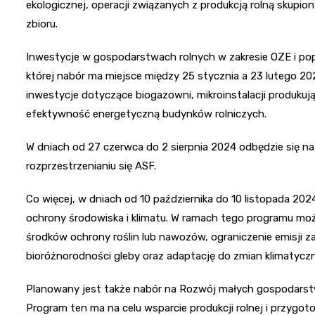
ekologicznej, operacji związanych z produkcją rolną skup
zbioru.
Inwestycje w gospodarstwach rolnych w zakresie OZE i pop
której nabór ma miejsce między 25 stycznia a 23 lutego 2
inwestycje dotyczące biogazowni, mikroinstalacji produkuj
efektywność energetyczną budynków rolniczych.
W dniach od 27 czerwca do 2 sierpnia 2024 odbędzie się n
rozprzestrzenianiu się ASF.
Co więcej, w dniach od 10 października do 10 listopada 202
ochrony środowiska i klimatu. W ramach tego programu możl
środków ochrony roślin lub nawozów, ograniczenie emisji
bioróżnorodności gleby oraz adaptację do zmian klimatycz
Planowany jest także nabór na Rozwój małych gospodarstw, 
Program ten ma na celu wsparcie produkcji rolnej i przyg