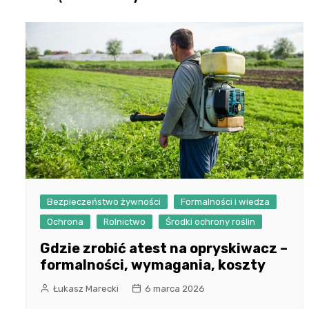
Bezpieczeństwo żywności
Formalności i wiedza
Ochrona
Rolnictwo
Środki ochrony roślin
Gdzie zrobić atest na opryskiwacz –
formalności, wymagania, koszty
Łukasz Marecki
6 marca 2026