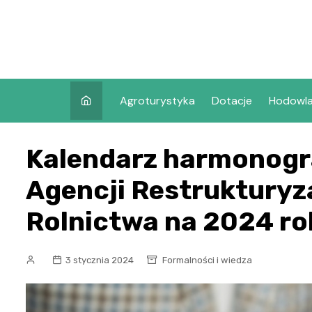
Skip
to
content
Agroturystyka
Dotacje
Hodowl
Kalendarz harmonog
Agencji Restrukturyza
Rolnictwa na 2024 ro
3 stycznia 2024
Formalności i wiedza