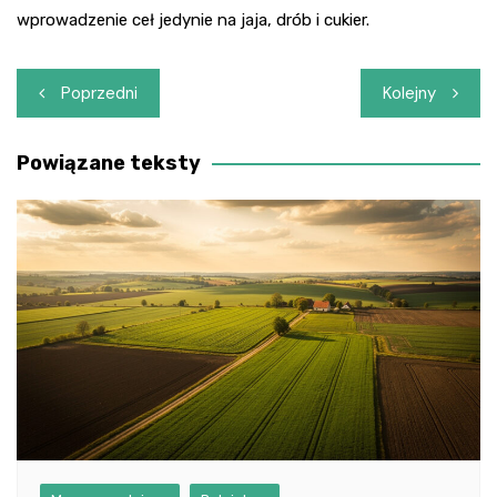
wprowadzenie ceł jedynie na jaja, drób i cukier.
Nawigacja
Poprzedni
Kolejny
wpisu
Powiązane teksty