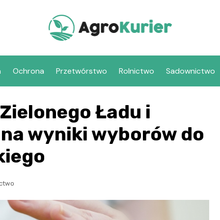
a
Ochrona
Przetwórstwo
Rolnictwo
Sadownictwo
Zielonego Ładu i
 na wyniki wyborów do
kiego
ictwo