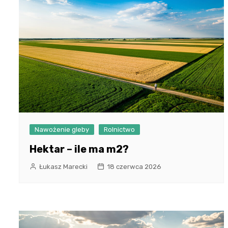
Nawożenie gleby
Rolnictwo
Hektar – ile ma m2?
Łukasz Marecki
18 czerwca 2026