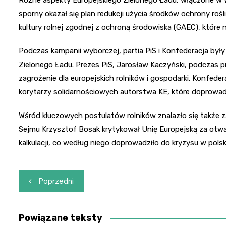
sporny okazał się plan redukcji użycia środków ochrony ro
kultury rolnej zgodnej z ochroną środowiska (GAEC), które
Podczas kampanii wyborczej, partia PiS i Konfederacja był
Zielonego Ładu. Prezes PiS, Jarosław Kaczyński, podczas pr
zagrożenie dla europejskich rolników i gospodarki. Konfeder
korytarzy solidarnościowych autorstwa KE, które doprowad
Wśród kluczowych postulatów rolników znalazło się także z
Sejmu Krzysztof Bosak krytykował Unię Europejską za otwarc
kalkulacji, co według niego doprowadziło do kryzysu w polsk
Nawigacja
Poprzedni
wpisu
Powiązane teksty