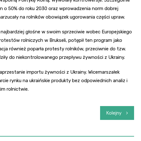
ślin o 50% do roku 2030 oraz wprowadzenia norm dobrej
 narzucały na rolników obowiązek ugorowania części upraw.
y najbardziej głośne w swoim sprzeciwie wobec Europejskiego
otestów rolniczych w Brukseli, potępił ten program jako
acja również poparła protesty rolników, przeciwnie do tzw.
ziły do niekontrolowanego przepływu żywności z Ukrainy.
aprzestanie importu żywności z Ukrainy. Wicemarszałek
ie rynku na ukraińskie produkty bez odpowiednich analiz i
im rolnictwie.
Kolejny