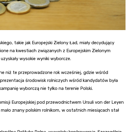
ego, takie jak Europejski Zielony Ład, miały decydujący
upione na kwestiach związanych z Europejskim Zielonym
 uzyskały wysokie wyniki wyborcze.
ne niż te przeprowadzone rok wcześniej, gdzie wśród
reprezentacja środowisk rolniczych wśród kandydatów była
ampanię wyborczą nie tylko na terenie Polski.
omisji Europejskiej pod przewodnictwem Ursuli von der Leyen
ł mało znany polskim rolnikom, w ostatnich miesiącach stał
spólną Politykę Rolną, wywołały kontrowersje. Szczególnie