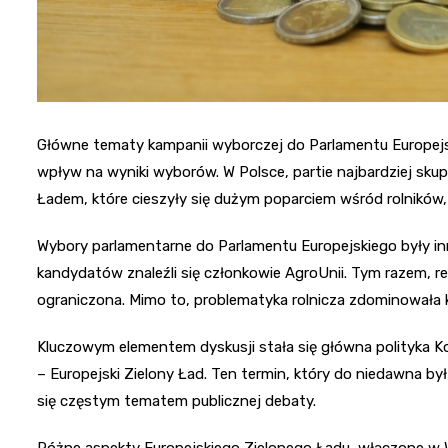
Główne tematy kampanii wyborczej do Parlamentu Europejski
wpływ na wyniki wyborów. W Polsce, partie najbardziej sk
Ładem, które cieszyły się dużym poparciem wśród rolników,
Wybory parlamentarne do Parlamentu Europejskiego były in
kandydatów znaleźli się członkowie AgroUnii. Tym razem, 
ograniczona. Mimo to, problematyka rolnicza zdominowała k
Kluczowym elementem dyskusji stała się główna polityka K
– Europejski Zielony Ład. Ten termin, który do niedawna by
się częstym tematem publicznej debaty.
Różne aspekty Europejskiego Zielonego Ładu, włączone w W