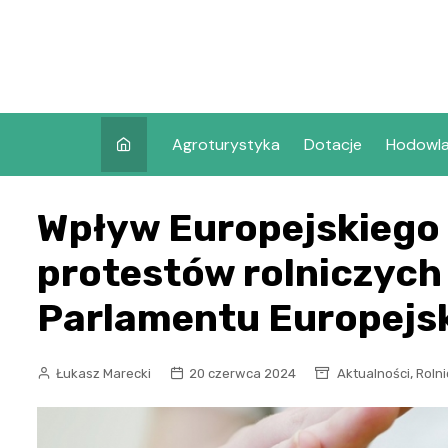
Skip
to
content
Agroturystyka
Dotacje
Hodowl
Wpływ Europejskiego 
protestów rolniczych
Parlamentu Europejs
,
Łukasz Marecki
20 czerwca 2024
Aktualności
Roln