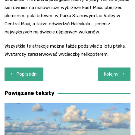
się również na malownicze wybrzeże East Maui, obejrzeć
plemienne pola bitewne w Parku Stanowym Iao Valley w
Central Maui, a także odwiedzić Haleakala – jeden z
największych na świecie uśpionych wulkanów.
Wszystkie te atrakcje można także podziwiać z lotu ptaka.
Wystarczy zarezerwować wycieczkę helikopterem.
Nawigacja
Poprzedni
Kolejny
wpisu
Powiązane teksty