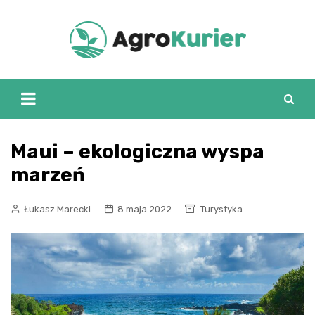
Skip
to
content
Maui – ekologiczna wyspa
marzeń
Łukasz Marecki
8 maja 2022
Turystyka