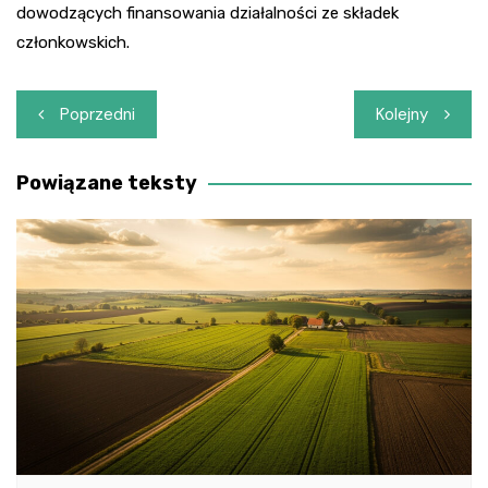
dowodzących finansowania działalności ze składek
członkowskich.
Nawigacja
Poprzedni
Kolejny
wpisu
Powiązane teksty