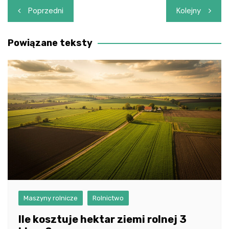
Nawigacja
Poprzedni
Kolejny
wpisu
Powiązane teksty
Maszyny rolnicze
Rolnictwo
Ile kosztuje hektar ziemi rolnej 3