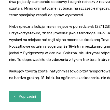
dwa pojazdy: samochód osobowy i ciągnik rolniczy z rozrzu
szpitala. Mimo dramatycznej sytuacji, na szczęście mężcz
teraz specjalny zespół do spraw wykroczeń.
Niebezpieczna kolizja miała miejsce w poniedziałek (27.11.23
Brzyskorzystewko, znanej również jako starodroga DK-5. Ja
wysłani na miejsce natknęli się na mocno uszkodzoną Toyotę
Początkowe ustalenia sugerują, że 18-letni mieszkaniec gm
jechał z Bydgoszczy w kierunku Gniezna, nie utrzymał odpow
nim. To doprowadziło do zderzenia z tyłem traktora, który 
Kierujący toyotą został natychmiastowo przetransportowany
na bardzo groźną, 18-latek, ku ogólnemu zaskoczeniu, nie d
Nawigacja
Poprzedni
wpisu