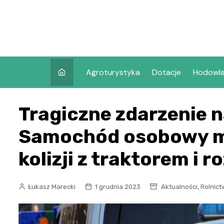
Skip
to
content
Agroturystyka
Dotacje
Hodowl
Tragiczne zdarzenie n
Samochód osobowy m
kolizji z traktorem i 
,
Łukasz Marecki
1 grudnia 2023
Aktualności
Rolnic