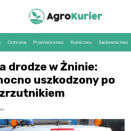
a
Ochrona
Przetwórstwo
Rolnictwo
Sadownictwo
a drodze w Żninie:
ocno uszkodzony po
rozrzutnikiem
two