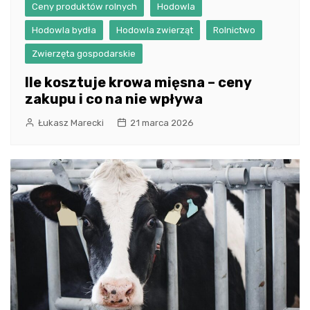
Ceny produktów rolnych
Hodowla
Hodowla bydła
Hodowla zwierząt
Rolnictwo
Zwierzęta gospodarskie
Ile kosztuje krowa mięsna – ceny
zakupu i co na nie wpływa
Łukasz Marecki
21 marca 2026