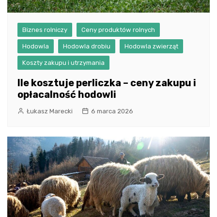
Biznes rolniczy
Ceny produktów rolnych
Hodowla
Hodowla drobiu
Hodowla zwierząt
Koszty zakupu i utrzymania
Ile kosztuje perliczka – ceny zakupu i
opłacalność hodowli
Łukasz Marecki
6 marca 2026