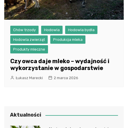
Chów trzody
Hodowla
Hodowla bydła
Hodowla zwierząt
Produkcja mleka
Produkty mleczne
Czy owca daje mleko – wydajność i
wykorzystanie w gospodarstwie
Łukasz Marecki
2 marca 2026
Aktualności