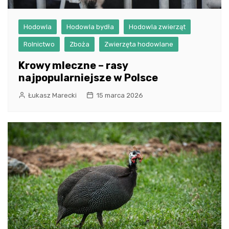
Hodowla
Hodowla bydła
Hodowla zwierząt
Rolnictwo
Zboża
Zwierzęta hodowlane
Krowy mleczne – rasy
najpopularniejsze w Polsce
Łukasz Marecki
15 marca 2026