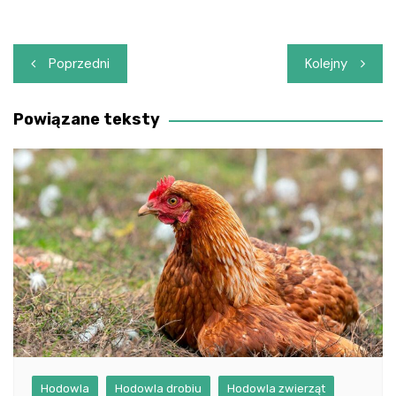
Nawigacja
Poprzedni
Kolejny
wpisu
Powiązane teksty
Hodowla
Hodowla drobiu
Hodowla zwierząt