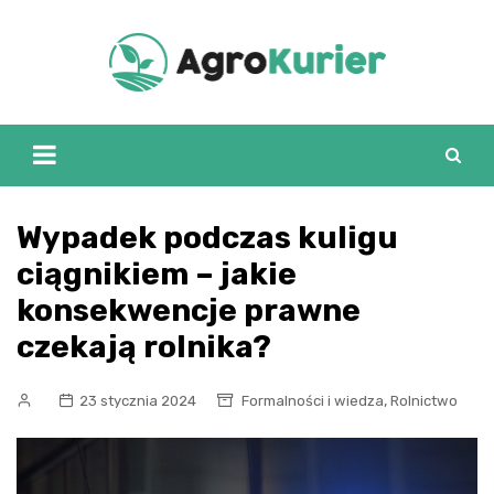
Skip
to
content
Wypadek podczas kuligu
ciągnikiem – jakie
konsekwencje prawne
czekają rolnika?
,
23 stycznia 2024
Formalności i wiedza
Rolnictwo