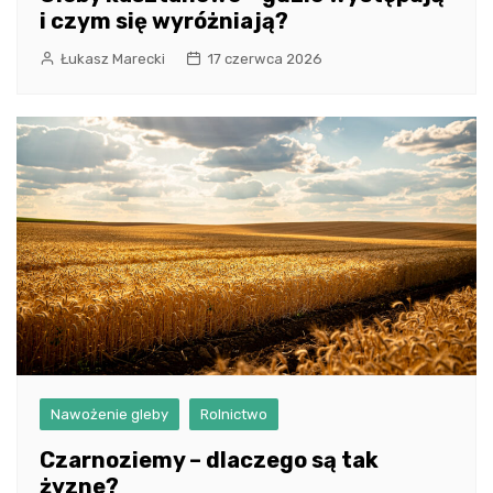
i czym się wyróżniają?
Łukasz Marecki
17 czerwca 2026
Nawożenie gleby
Rolnictwo
Czarnoziemy – dlaczego są tak
żyzne?