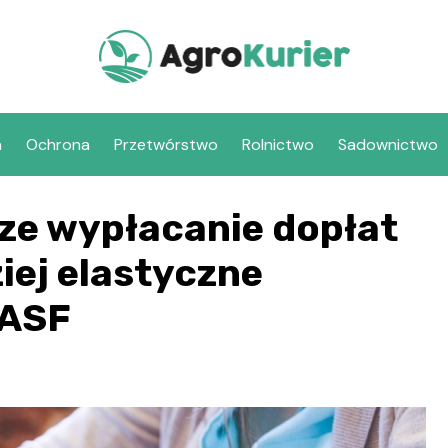
a
Ochrona
Przetwórstwo
Rolnictwo
Sadownictwo
sze wypłacanie dopłat
iej elastyczne
 ASF