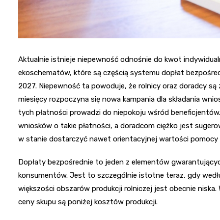
Aktualnie istnieje niepewność odnośnie do kwot indywidua
ekoschematów, które są częścią systemu dopłat bezpośred
2027. Niepewność ta powoduje, że rolnicy oraz doradcy są 
miesięcy rozpoczyna się nowa kampania dla składania wnios
tych płatności prowadzi do niepokoju wśród beneficjentów.
wniosków o takie płatności, a doradcom ciężko jest suger
w stanie dostarczyć nawet orientacyjnej wartości pomocy
Dopłaty bezpośrednie to jeden z elementów gwarantującyc
konsumentów. Jest to szczególnie istotne teraz, gdy według
większości obszarów produkcji rolniczej jest obecnie niska
ceny skupu są poniżej kosztów produkcji.