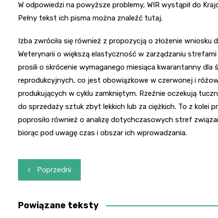
W odpowiedzi na powyższe problemy, WIR wystąpił do Krajo
Pełny tekst ich pisma można znaleźć tutaj.
Izba zwróciła się również z propozycją o złożenie wniosku
Weterynarii o większą elastyczność w zarządzaniu strefam
prosili o skrócenie wymaganego miesiąca kwarantanny dla św
reprodukcyjnych, co jest obowiązkowe w czerwonej i różowej
produkujących w cyklu zamkniętym. Rzeźnie oczekują tuczn
do sprzedaży sztuk zbyt lekkich lub za ciężkich. To z kolei p
poprosiło również o analizę dotychczasowych stref związany
biorąc pod uwagę czas i obszar ich wprowadzania.
Nawigacja
Poprzedni
wpisu
Powiązane teksty