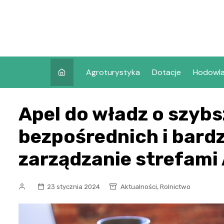
Skip
to
content
Agroturystyka
Dotacje
Hodowl
Apel do władz o szyb
bezpośrednich i bardz
zarządzanie strefami
,
23 stycznia 2024
Aktualności
Rolnictwo