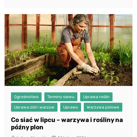
Ogrodnictwo
Terminy siewu
Uprawa roślin
Uprawa ziół i warzyw
Uprawy
Warzywa polowe
Co siać w lipcu – warzywa i rośliny na
późny plon