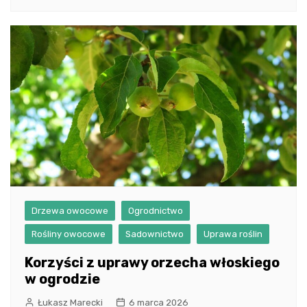
Drzewa owocowe
Ogrodnictwo
Rośliny owocowe
Sadownictwo
Uprawa roślin
Korzyści z uprawy orzecha włoskiego
w ogrodzie
Łukasz Marecki
6 marca 2026