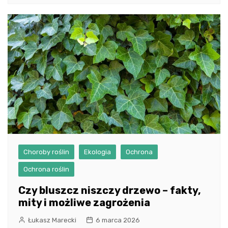
Choroby roślin
Ekologia
Ochrona
Ochrona roślin
Czy bluszcz niszczy drzewo – fakty,
mity i możliwe zagrożenia
Łukasz Marecki
6 marca 2026