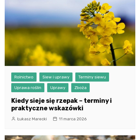
Rolnictwo
Siew i uprawy
Terminy siewu
Uprawa roślin
Uprawy
Zboża
Kiedy sieje się rzepak – terminy i
praktyczne wskazówki
Łukasz Marecki
11 marca 2026