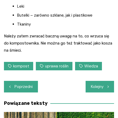
Leki
Butelki – zarówno szklane, jak i plastikowe
Tkaniny
Należy zatem zwracać baczną uwagę na to, co wrzuca się
do kompostownika. Nie można go też traktować jako kosza
na śmieci.
kompost
uprawa roślin
Wiedza
Nawigacja
Poprzedni
Kolejny
wpisu
Powiązane teksty