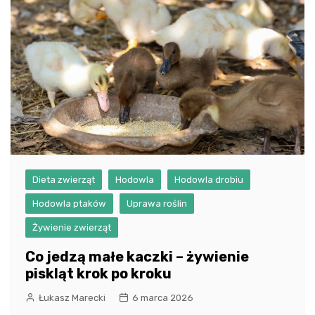
Dieta zwierząt
Hodowla
Hodowla drobiu
Hodowla ptaków
Uprawa roślin
Żywienie zwierząt
Co jedzą małe kaczki – żywienie
piskląt krok po kroku
Łukasz Marecki
6 marca 2026