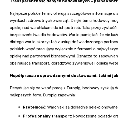
Transparentność danych hodowlanych – pełna kontr
Najlepsze polskie fermy oferują szczegółowe informacje 
wynikach zdrowotnych zwierząt. Dzięki temu hodowcy mo
opiekę nad warchlakami do ich potrzeb. Taka przejrzystość t
bezpieczeństwa dla hodowców. Warto pamiętać, że nie każd
dlatego warto skorzystać z usług doświadczonego partner
polskich współpracujący wyłącznie z fermami o najwyższy
opiekę nad partnerami biznesowymi. Oznacza to zapewnie
obejmującą transport, doradztwo żywieniowe i opiekę wete
Współpraca ze sprawdzonymi dostawcami, takimi jak
Decydując się na współpracę z Europig, hodowcy zyskują 
najlepszych ferm. Europig zapewnia:
Rzetelność
: Warchlaki są dokładnie selekcjonowan
Profesjonalny transport
: Nowoczesne pojazdy ora