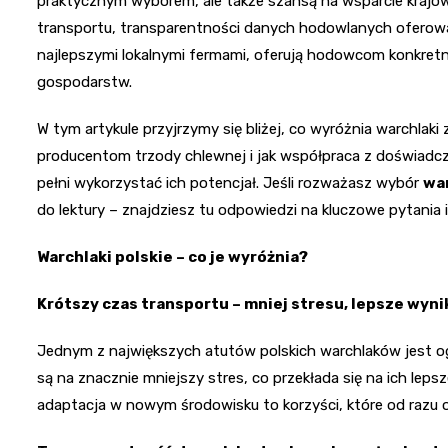
praktycznym wyborem, ale także szansą na wsparcie krajowe
transportu, transparentności danych hodowlanych ofero
najlepszymi lokalnymi fermami, oferują hodowcom konkretn
gospodarstw.
W tym artykule przyjrzymy się bliżej, co wyróżnia warchlaki 
producentom trzody chlewnej i jak współpraca z doświadczo
pełni wykorzystać ich potencjał. Jeśli rozważasz wybór
wa
do lektury – znajdziesz tu odpowiedzi na kluczowe pytania 
Warchlaki polskie – co je wyróżnia?
Krótszy czas transportu – mniej stresu, lepsze wyn
Jednym z największych atutów polskich warchlaków jest og
są na znacznie mniejszy stres, co przekłada się na ich lep
adaptacja w nowym środowisku to korzyści, które od razu