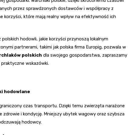
j gospodarki. Warchlaki polskie, dzięki skróconemu czasowi
wanych przez sprawdzonych dostawców i współpracy z
e korzyści, które mają realny wpływ na efektywność ich
z polskich hodowli, jakie korzyści przynoszą lokalnym
nymi partnerami, takimi jak polska firma Europig, pozwala w
rchlaków polskich
dla swojego gospodarstwa, zapraszamy
i praktyczne wskazówki.
iki hodowlane
raniczony czas transportu. Dzięki temu zwierzęta narażone
sze zdrowie i kondycję. Mniejszy ubytek wagowy oraz szybsza
 odczuwają hodowcy.