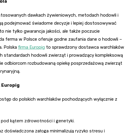
ola
o stosowanych dawkach żywieniowych, metodach hodowli i
gą podejmować świadome decyzje i lepiej dostosowywać
o nie tylko gwarancja jakości, ale także poczucie
a ferma w Polsce oferuje godne zaufania dane o hodowli –
a. Polska
firma Europig
to sprawdzony dostawca warchlaków
ch standardach hodowli zwierząt i prowadzący kompleksową
nie odbiorcom rozbudowaną opiekę posprzedażową zwierząt
rynaryjną.
 Europig
dostęp do polskich warchlaków pochodzących wyłącznie z
e pod kątem zdrowotności i genetyki.
z doświadczona załoga minimalizują ryzyko stresu i