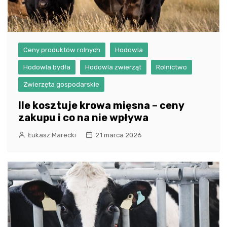
Ceny produktów rolnych
Hodowla
Hodowla bydła
Hodowla zwierząt
Rolnictwo
Zwierzęta gospodarskie
Ile kosztuje krowa mięsna – ceny
zakupu i co na nie wpływa
Łukasz Marecki
21 marca 2026