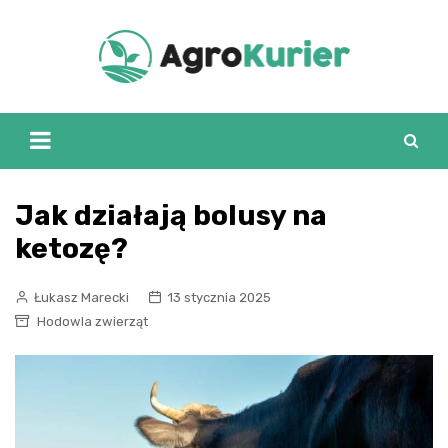
Skip
to
content
Jak działają bolusy na
ketozę?
Łukasz Marecki
13 stycznia 2025
Hodowla zwierząt