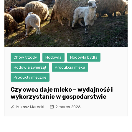
Chów trzody
Hodowla
Hodowla bydła
Hodowla zwierząt
Produkcja mleka
Produkty mleczne
Czy owca daje mleko – wydajność i
wykorzystanie w gospodarstwie
Łukasz Marecki
2 marca 2026