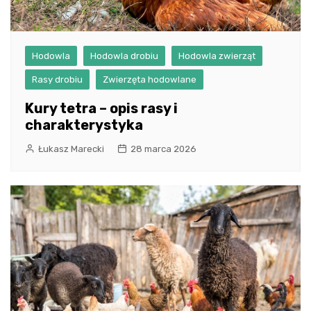
Hodowla
Hodowla drobiu
Hodowla zwierząt
Rasy drobiu
Zwierzęta hodowlane
Kury tetra – opis rasy i
charakterystyka
Łukasz Marecki
28 marca 2026