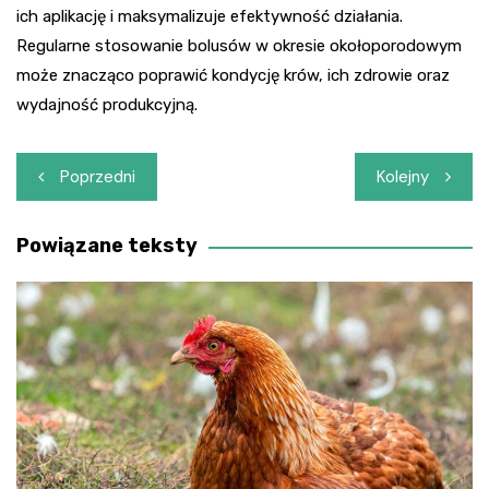
ich aplikację i maksymalizuje efektywność działania.
Regularne stosowanie bolusów w okresie okołoporodowym
może znacząco poprawić kondycję krów, ich zdrowie oraz
wydajność produkcyjną.
Nawigacja
Poprzedni
Kolejny
wpisu
Powiązane teksty