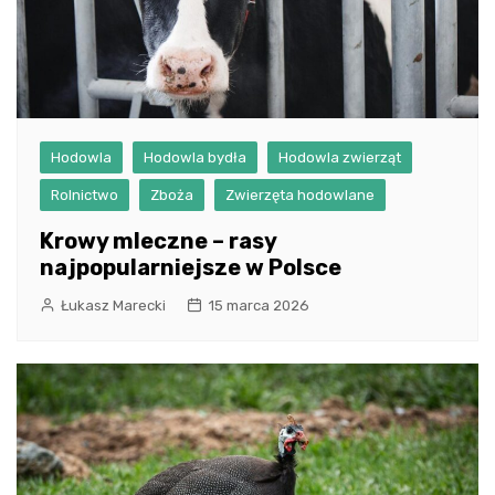
Hodowla
Hodowla bydła
Hodowla zwierząt
Rolnictwo
Zboża
Zwierzęta hodowlane
Krowy mleczne – rasy
najpopularniejsze w Polsce
Łukasz Marecki
15 marca 2026