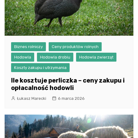
Biznes rolniczy
Ceny produktów rolnych
Hodowla
Hodowla drobiu
Hodowla zwierząt
Koszty zakupu i utrzymania
Ile kosztuje perliczka – ceny zakupu i
opłacalność hodowli
Łukasz Marecki
6 marca 2026