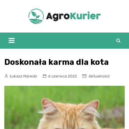
Skip
to
content
Doskonała karma dla kota
Łukasz Marecki
6 czerwca 2022
Aktualności