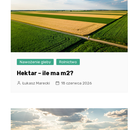
Nawożenie gleby
Rolnictwo
Hektar – ile ma m2?
Łukasz Marecki
18 czerwca 2026