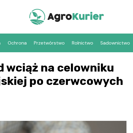
a
Ochrona
Przetwórstwo
Rolnictwo
Sadownictwo
d wciąż na celowniku
jskiej po czerwcowych