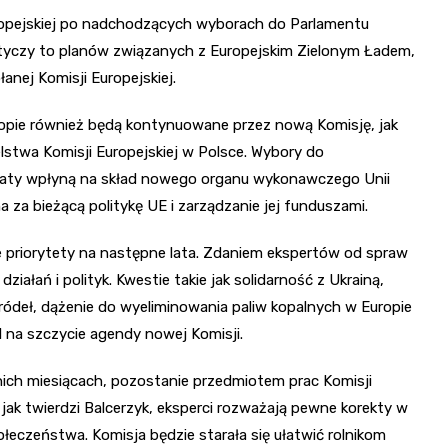
Europejskiej po nadchodzących wyborach do Parlamentu
otyczy to planów związanych z Europejskim Zielonym Ładem,
nej Komisji Europejskiej.
Europie również będą kontynuowane przez nową Komisję, jak
elstwa Komisji Europejskiej w Polsce. Wybory do
ultaty wpłyną na skład nowego organu wykonawczego Unii
na za bieżącą politykę UE i zarządzanie jej funduszami.
e priorytety na następne lata. Zdaniem ekspertów od spraw
iałań i polityk. Kwestie takie jak solidarność z Ukrainą,
ódeł, dążenie do wyeliminowania paliw kopalnych w Europie
 na szczycie agendy nowej Komisji.
tnich miesiącach, pozostanie przedmiotem prac Komisji
, jak twierdzi Balcerzyk, eksperci rozważają pewne korekty w
ołeczeństwa. Komisja będzie starała się ułatwić rolnikom