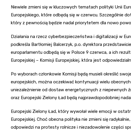
Niewiele zmieni się w kluczowych tematach polityki Unii 
Europejskiego, które odbędą się w czerwcu. Szczególnie d
który z pewnością będzie nadal priorytetem dla nowo powoła
Działania na rzecz cyberbezpieczeństwa i digitalizacji w 
podkreśla Bartłomiej Balcerzyk, p.o. dyrektora przedstawici
europarlamentu odbędą się w Polsce 9 czerwca, a ich rez
Europejskiej – Komisji Europejskiej, która jest odpowiedzial
Po wyborach członkowie Komisji będą musieli określić swoj
europejskich, można oczekiwać kontynuacji wielu obecnych dz
uniezależnienie od dostaw energetycznych z niepewnych źr
oraz Europejski Zielony Ład będą najprawdopodobniej nadal
Europejski Zielony Ład, który wywołał wiele emocji w osta
Europejskiej. Choć obecna polityka nie zmieni się radykalnie
odpowiedzi na protesty rolnicze i niezadowolenie części sp