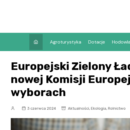
Skip
to
content
Agroturystyka
Dotacje
Hodowl
Europejski Zielony Ła
nowej Komisji Europe
wyborach
,
,
3 czerwca 2024
Aktualności
Ekologia
Rolnictwo