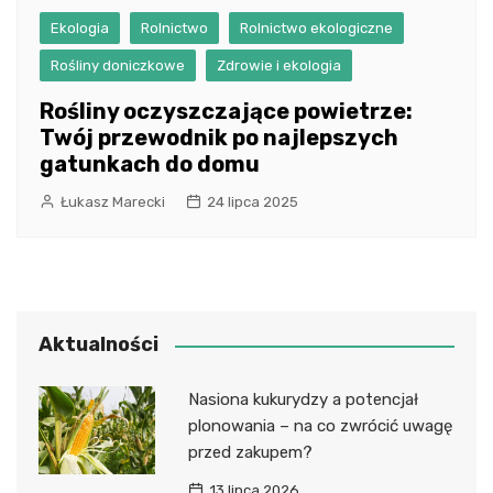
Ekologia
Rolnictwo
Rolnictwo ekologiczne
Rośliny doniczkowe
Zdrowie i ekologia
Rośliny oczyszczające powietrze:
Twój przewodnik po najlepszych
gatunkach do domu
Łukasz Marecki
24 lipca 2025
Aktualności
Nasiona kukurydzy a potencjał
plonowania – na co zwrócić uwagę
przed zakupem?
13 lipca 2026