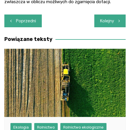
zwłaszcza w obliczu możliwych do zgarnięcia dotacji.
Nawigacja
Poprzedni
Kolejny
wpisu
Powiązane teksty
Ekologia
Rolnictwo
Rolnictwo ekologiczne