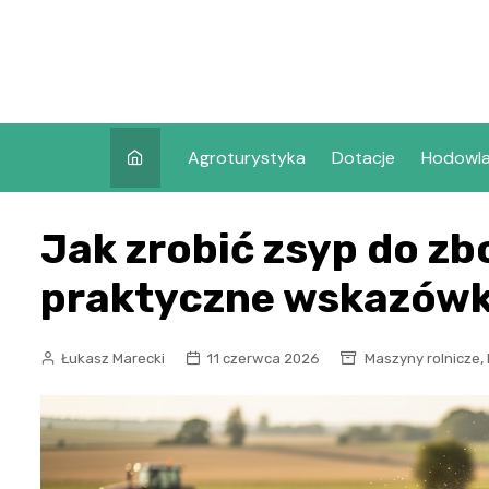
Skip
to
content
Agroturystyka
Dotacje
Hodowl
Jak zrobić zsyp do zb
praktyczne wskazówk
,
Łukasz Marecki
11 czerwca 2026
Maszyny rolnicze