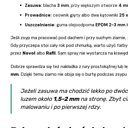
Zasuwa:
blacha
3 mm
, przy większym otworze
4 m
Prowadnice:
ceownik gięty albo dwa kątowniki
25 
Uszczelnienie:
guma olejoodporna
EPDM 2-3 mm
l
Jeśli zsyp ma pracować pod dachem i przy suchym ziarnie
Gdy przyczepa stoi cały rok pod chmurką, warto użyć farb
przez
Novol
albo
Rafil
. Sam spray nie wystarcza na krawędz
Dobrze sprawdza się też nakładka z rury prostokątnej lub l
mm
. Dzięki temu ziarno nie obija się o burtę podczas zsyp
Jeżeli zasuwa ma chodzić lekko po dwóc
luzem około
1,5-2 mm
na stronę. Zbyt c
malowaniu i po pierwszej rdzy.