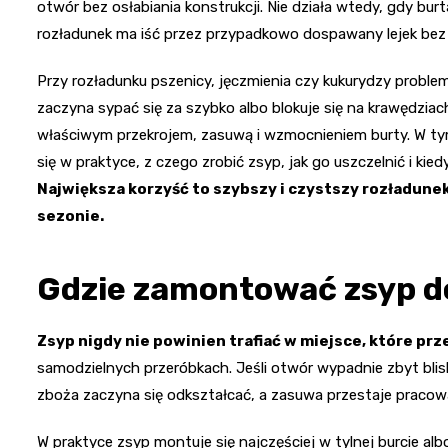
otwór bez osłabiania konstrukcji. Nie działa wtedy, gdy bur
rozładunek ma iść przez przypadkowo dospawany lejek bez 
Przy rozładunku pszenicy, jęczmienia czy kukurydzy proble
zaczyna sypać się za szybko albo blokuje się na krawędziach
właściwym przekrojem, zasuwą i wzmocnieniem burty. W tym
się w praktyce, z czego zrobić zsyp, jak go uszczelnić i kied
Największa korzyść to szybszy i czystszy rozładune
sezonie.
Gdzie zamontować zsyp d
Zsyp nigdy nie powinien trafiać w miejsce, które prz
samodzielnych przeróbkach. Jeśli otwór wypadnie zbyt blisk
zboża zaczyna się odkształcać, a zasuwa przestaje pracowa
W praktyce zsyp montuje się najczęściej w tylnej burcie al