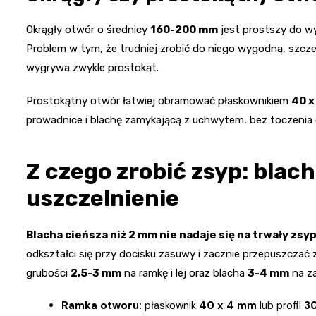
Okrągły otwór o średnicy
160-200 mm
jest prostszy do wy
Problem w tym, że trudniej zrobić do niego wygodną, szcz
wygrywa zwykle prostokąt.
Prostokątny otwór łatwiej obramować płaskownikiem
40 x
prowadnice i blachę zamykającą z uchwytem, bez toczenia
Z czego zrobić zsyp: blach
uszczelnienie
Blacha cieńsza niż 2 mm nie nadaje się na trwały zsy
odkształci się przy docisku zasuwy i zacznie przepuszczać 
grubości
2,5-3 mm
na ramkę i lej oraz blacha
3-4 mm
na z
Ramka otworu:
płaskownik
40 x 4 mm
lub profil
30