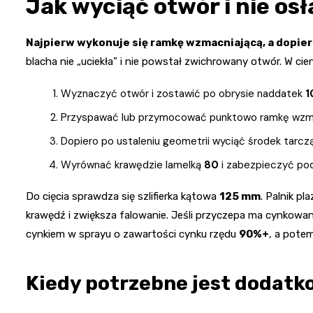
Jak wyciąć otwór i nie osł
Najpierw wykonuje się ramkę wzmacniającą, a dopier
blacha nie „uciekła” i nie powstał zwichrowany otwór. W cien
Wyznaczyć otwór i zostawić po obrysie naddatek
1
Przyspawać lub przymocować punktowo ramkę wzmac
Dopiero po ustaleniu geometrii wyciąć środek tarcz
Wyrównać krawędzie lamelką
80
i zabezpieczyć po
Do cięcia sprawdza się szlifierka kątowa
125 mm
. Palnik p
krawędź i zwiększa falowanie. Jeśli przyczepa ma cynkowa
cynkiem w sprayu o zawartości cynku rzędu
90%+
, a pote
Kiedy potrzebne jest dodat