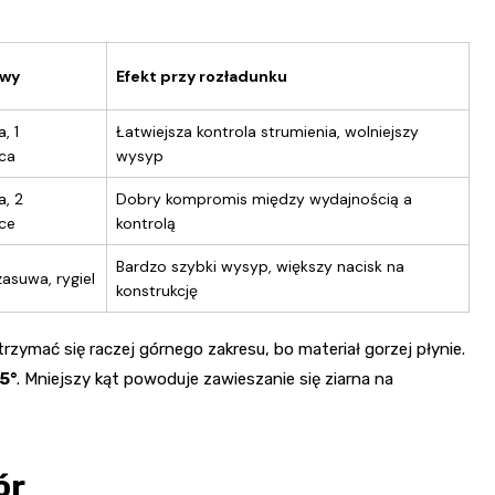
uwy
Efekt przy rozładunku
, 1
Łatwiejsza kontrola strumienia, wolniejszy
ca
wysyp
, 2
Dobry kompromis między wydajnością a
ce
kontrolą
Bardzo szybki wysyp, większy nacisk na
asuwa, rygiel
konstrukcję
rzymać się raczej górnego zakresu, bo materiał gorzej płynie.
5°
. Mniejszy kąt powoduje zawieszanie się ziarna na
ór