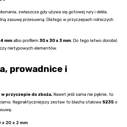
konania, zwłaszcza gdy używa się gotowej rury i dekla.
elną zasuwę przesuwną. Dlatego w przyczepach rolniczych
 4 mm
albo profilem
30 x 30 x 3 mm
. Do tego łatwo dorobić
 czy nietypowych elementów.
a, prowadnice i
p w przyczepie do zboża.
Nawet jeśli sama nie pęknie, to
ziarno. Najpraktyczniejszy zestaw to blacha stalowa
S235
o
asuwę.
 x 20 x 2 mm