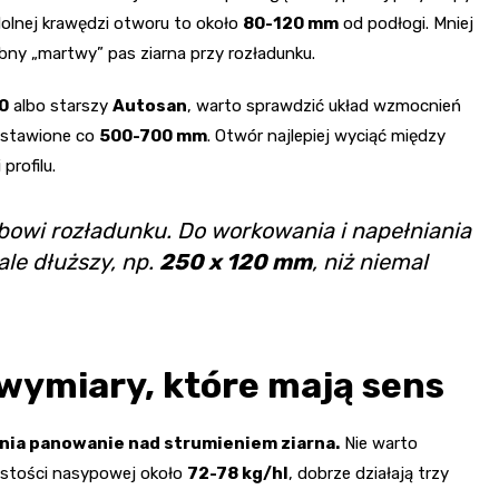
lnej krawędzi otworu to około
80-120 mm
od podłogi. Mniej
bny „martwy” pas ziarna przy rozładunku.
0
albo starszy
Autosan
, warto sprawdzić układ wzmocnień
ozstawione co
500-700 mm
. Otwór najlepiej wyciąć między
profilu.
owi rozładunku. Do workowania i napełniania
ale dłuższy, np.
250 x 120 mm
, niż niemal
 wymiary, które mają sens
dnia panowanie nad strumieniem ziarna.
Nie warto
gęstości nasypowej około
72-78 kg/hl
, dobrze działają trzy