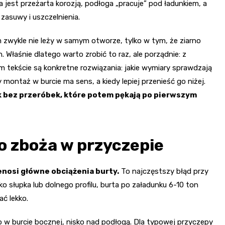
ta jest przeżarta korozją, podłoga „pracuje” pod ładunkiem, a
zasuwy i uszczelnienia.
m zwykle nie leży w samym otworze, tylko w tym, że ziarno
. Właśnie dlatego warto zrobić to raz, ale porządnie: z
 tekście są konkretne rozwiązania: jakie wymiary sprawdzają
y montaż w burcie ma sens, a kiedy lepiej przenieść go niżej.
k bez przeróbek, które potem pękają po pierwszym
o zboża w przyczepie
enosi główne obciążenia burty.
To najczęstszy błąd przy
o słupka lub dolnego profilu, burta po załadunku 6-10 ton
ć lekko.
bo w burcie bocznej, nisko nad podłogą. Dla typowej przyczepy