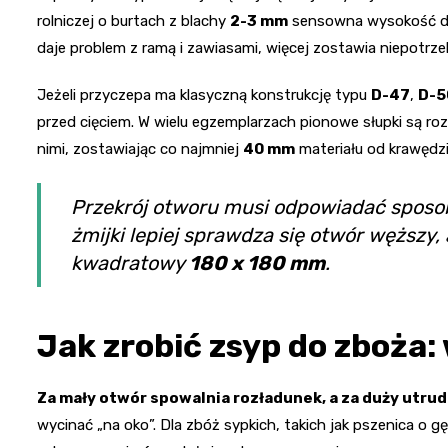
rolniczej o burtach z blachy
2-3 mm
sensowna wysokość do
daje problem z ramą i zawiasami, więcej zostawia niepotrze
Jeżeli przyczepa ma klasyczną konstrukcję typu
D-47
,
D-5
przed cięciem. W wielu egzemplarzach pionowe słupki są r
nimi, zostawiając co najmniej
40 mm
materiału od krawędzi 
Przekrój otworu musi odpowiadać sposob
żmijki lepiej sprawdza się otwór węższy, 
kwadratowy
180 x 180 mm
.
Jak zrobić zsyp do zboża:
Za mały otwór spowalnia rozładunek, a za duży utru
wycinać „na oko”. Dla zbóż sypkich, takich jak pszenica o 