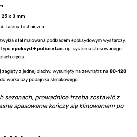
m
x 25 x 3 mm
ub taśma techniczna
, zwykła stal malowana podkładem epoksydowym wystarczy.
y typu
epoksyd + poliuretan
, np. systemu stosowanego
iach cięcia.
ej zagięty z jednej blachy, wysunięty na zewnątrz na
80-120
u do worka czy podajnika ślimakowego.
h sezonach, prowadnice trzeba zostawić z
iasne spasowanie kończy się klinowaniem po