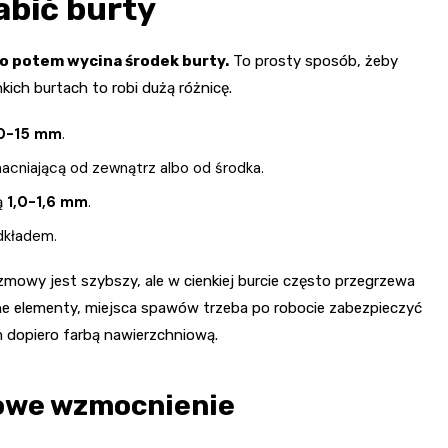
abić burty
o potem wycina środek burty.
To prosty sposób, żeby
kich burtach to robi dużą różnicę.
0-15 mm
.
niającą od zewnątrz albo od środka.
ą
1,0-1,6 mm
.
dkładem.
lazmowy jest szybszy, ale w cienkiej burcie często przegrzewa
ne elementy, miejsca spawów trzeba po robocie zabezpieczyć
m dopiero farbą nawierzchniową.
kowe wzmocnienie