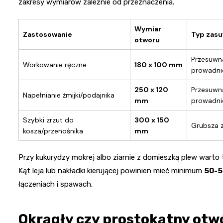
zakresy wymiarów zależnie od przeznaczenia.
Wymiar
Zastosowanie
Typ zas
otworu
Przesuwna
Workowanie ręczne
180 x 100 mm
prowadni
250 x 120
Przesuwna
Napełnianie żmijki/podajnika
mm
prowadni
Szybki zrzut do
300 x 150
Grubsza z
kosza/przenośnika
mm
Przy kukurydzy mokrej albo ziarnie z domieszką plew warto t
Kąt leja lub nakładki kierującej powinien mieć minimum
50-5
łączeniach i spawach.
Okrągły czy prostokątny otw