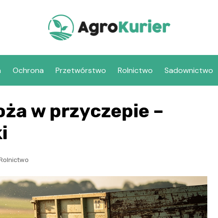
a
Ochrona
Przetwórstwo
Rolnictwo
Sadownictwo
oża w przyczepie –
i
Rolnictwo