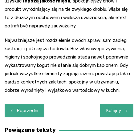
uzyskać
lepszą jakość mięsa
, spokojniejszy chów i
produkt wyróżniający się na tle zwykłego drobiu. Wiąże się
to z dłuższym odchowem i większą uważnością, ale efekt
potrafi być naprawdę zauważalny.
Najważniejsze jest rozdzielenie dwóch spraw: sam zabieg
kastracji i późniejsza hodowla. Bez właściwego żywienia,
higieny i spokojnego prowadzenia stada nawet poprawnie
wykastrowany kogut nie stanie się dobrym kapłonem. Gdy
jednak wszystkie elementy zagrają razem, powstaje ptak o
bardzo konkretnych zaletach: spokojny w utrzymaniu,
dobrze wyrośnięty i wyjątkowo wartościowy w kuchni.
Nawigacja
Poprzedni
Kolejny
wpisu
Powiązane teksty