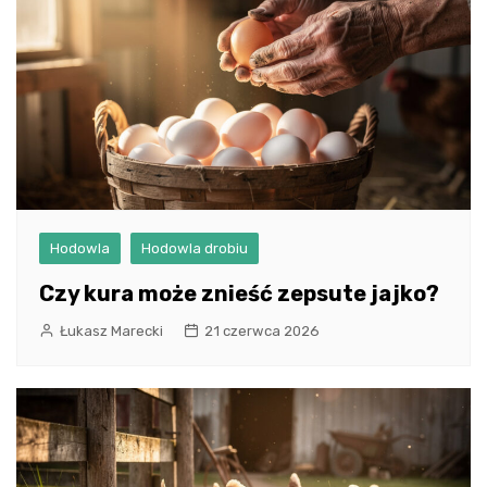
Hodowla
Hodowla drobiu
Czy kura może znieść zepsute jajko?
Łukasz Marecki
21 czerwca 2026