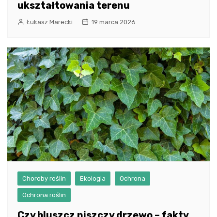
ukształtowania terenu
Łukasz Marecki
19 marca 2026
Choroby roślin
Ekologia
Ochrona
Ochrona roślin
Czy bluszcz niszczy drzewo – fakty,