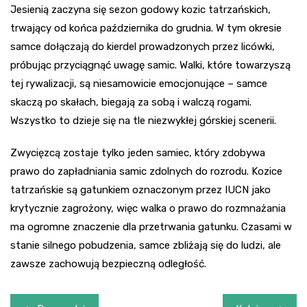
Jesienią zaczyna się sezon godowy kozic tatrzańskich,
trwający od końca października do grudnia. W tym okresie
samce dołączają do kierdel prowadzonych przez licówki,
próbując przyciągnąć uwagę samic. Walki, które towarzyszą
tej rywalizacji, są niesamowicie emocjonujące – samce
skaczą po skałach, biegają za sobą i walczą rogami.
Wszystko to dzieje się na tle niezwykłej górskiej scenerii.
Zwycięzcą zostaje tylko jeden samiec, który zdobywa
prawo do zapładniania samic zdolnych do rozrodu. Kozice
tatrzańskie są gatunkiem oznaczonym przez IUCN jako
krytycznie zagrożony, więc walka o prawo do rozmnażania
ma ogromne znaczenie dla przetrwania gatunku. Czasami w
stanie silnego pobudzenia, samce zbliżają się do ludzi, ale
zawsze zachowują bezpieczną odległość.
Nawigacja