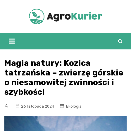
Skip
to
content
Magia natury: Kozica
tatrzańska – zwierzę górskie
o niesamowitej zwinności i
szybkości
26 listopada 2024
Ekologia