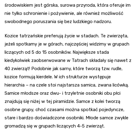
środowiskiem jest górska, surowa przyroda, która oferuje im
nie tylko schronienie i pożywienie, ale również możliwość
swobodnego poruszania się bez ludzkiego nadzoru.
Kozice tatrzańskie preferują życie w stadach. Te zwierzęta,
jeżeli spotkamy je w górach, najczęściej widzimy w grupach
liczących od 5 do 15 osobników. Największe stada
kiedykolwiek zaobserwowane w Tatrach składały się nawet z
40 zwierząt! Podobnie jak sarny, które tworzą tzw. rudle,
kozice formują kierdele. W ich strukturze występuje
hierarchia – na czele stoi najstarsza samica, zwana licówką.
Samice młodsze oraz dwu- i trzyletnie osobniki obu płci
znajdują się niżej w tej piramidzie. Samce z kolei tworzą
osobne grupy, choć czasami można spotkać pojedyncze,
stare i bardzo doświadczone osobniki. Młode samce zwykle
gromadzą się w grupach liczących 4-5 zwierząt.