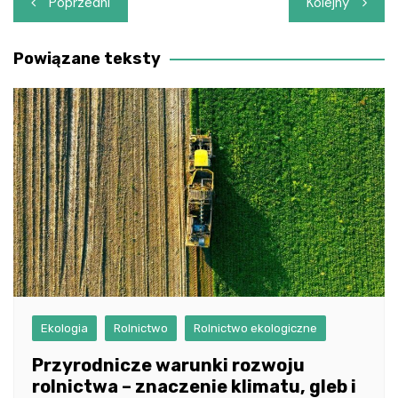
Poprzedni
Kolejny
wpisu
Powiązane teksty
Ekologia
Rolnictwo
Rolnictwo ekologiczne
Przyrodnicze warunki rozwoju
rolnictwa – znaczenie klimatu, gleb i