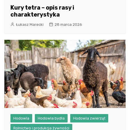
Kury tetra – opis rasy i
charakterystyka
Łukasz Marecki
28 marca 2026
Hodowla
Hodowla bydła
Hodowla zwierząt
Rolnictwo i produkcja żywności