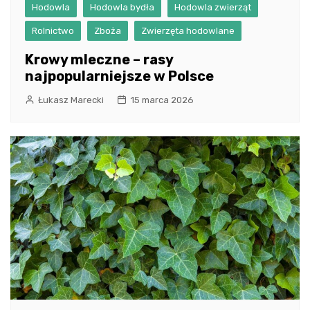
Hodowla
Hodowla bydła
Hodowla zwierząt
Rolnictwo
Zboża
Zwierzęta hodowlane
Krowy mleczne – rasy
najpopularniejsze w Polsce
Łukasz Marecki
15 marca 2026