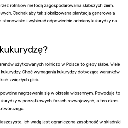
przez rolników metodą zagospodarowania słabszych ziem.
owych. Jednak aby tak zlokalizowana plantacja generowała
o stanowisko i wybierać odpowiednie odmiany kukurydzy na
 kukurydzę?
erenów użytkowanych rolniczo w Polsce to gleby słabe. Wiele
ę kukurydzy. Choć wymagania kukurydzy dotyczące warunków
kich zwięzłych gleb.
powolne nagrzewanie się w okresie wiosennym. Powoduje to
u kukurydzy w początkowych fazach rozwojowych, a ten okres
notwórczego.
piaszczyste. Ich wadą jest ograniczona zasobność w składniki