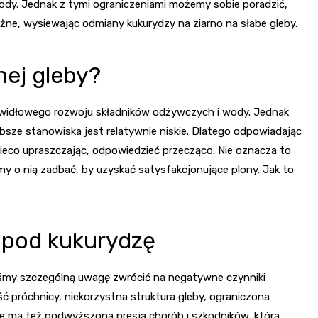
dy. Jednak z tymi ograniczeniami możemy sobie poradzić,
ważne, wysiewając
odmiany kukurydzy na ziarno na słabe gleby
.
ej gleby?
rawidłowego rozwoju składników odżywczych i wody. Jednak
ze stanowiska jest relatywnie niskie. Dlatego odpowiadając
ieco upraszczając, odpowiedzieć przecząco. Nie oznacza to
 o nią zadbać, by uzyskać satysfakcjonujące plony. Jak to
 pod kukurydzę
my szczególną uwagę zwrócić na negatywne czynniki
ć próchnicy, niekorzystna struktura gleby, ograniczona
 ma też podwyższona presja chorób i szkodników, która