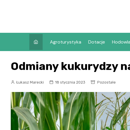
Skip
to
content
Agroturystyka
Dotacje
Hodowl
Odmiany kukurydzy na
Łukasz Marecki
18 stycznia 2023
Pozostałe