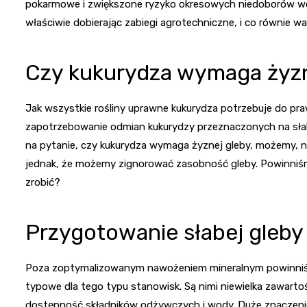
pokarmowe i zwiększone ryzyko okresowych niedoborów wo
właściwie dobierając zabiegi agrotechniczne, i co równie 
Czy kukurydza wymaga żyzn
Jak wszystkie rośliny uprawne kukurydza potrzebuje do p
zapotrzebowanie odmian kukurydzy przeznaczonych na słabs
na pytanie,
czy kukurydza wymaga żyznej gleby
, możemy, n
jednak, że możemy zignorować zasobność gleby. Powinniśmy
zrobić?
Przygotowanie słabej gleby
Poza zoptymalizowanym nawożeniem mineralnym powinniś
typowe dla tego typu stanowisk. Są nimi niewielka zawartoś
dostępność składników odżywczych i wody. Duże znaczenie