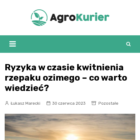
Skip
to
content
Ryzyka w czasie kwitnienia
rzepaku ozimego – co warto
wiedzieć?
Łukasz Marecki
30 czerwca 2023
Pozostałe