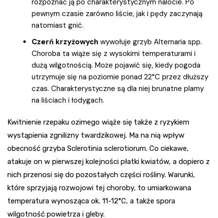
rozpoznać ją po charakterystycznym nalocie. Po
pewnym czasie zarówno liście, jak i pędy zaczynają
natomiast gnić.
Czerń krzyżowych
wywołuje grzyb Alternaria spp.
Choroba ta wiąże się z wysokimi temperaturami i
dużą wilgotnością. Może pojawić się, kiedy pogoda
utrzymuje się na poziomie ponad 22°C przez dłuższy
czas. Charakterystyczne są dla niej brunatne plamy
na liściach i łodygach.
Kwitnienie rzepaku ozimego wiąże się także z ryzykiem
wystąpienia zgnilizny twardzikowej. Ma na nią wpływ
obecność grzyba Sclerotinia sclerotiorum. Co ciekawe,
atakuje on w pierwszej kolejności płatki kwiatów, a dopiero z
nich przenosi się do pozostałych części rośliny. Warunki,
które sprzyjają rozwojowi tej choroby, to umiarkowana
temperatura wynosząca ok. 11-12°C, a także spora
wilgotność powietrza i gleby.