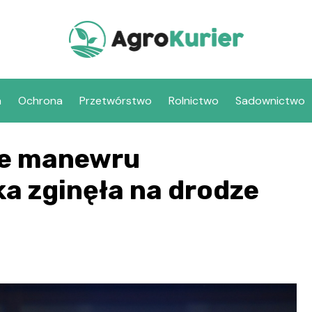
a
Ochrona
Przetwórstwo
Rolnictwo
Sadownictwo
ie manewru
ka zginęła na drodze