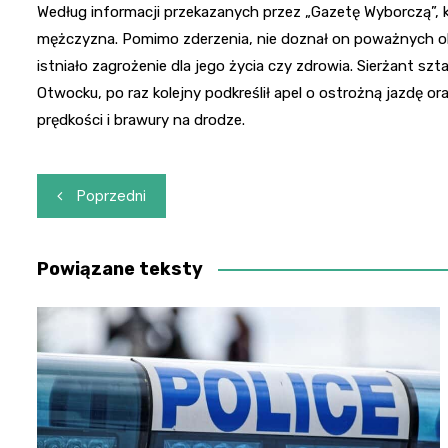
Według informacji przekazanych przez „Gazetę Wyborczą”, ki
mężczyzna. Pomimo zderzenia, nie doznał on poważnych ob
istniało zagrożenie dla jego życia czy zdrowia. Sierżant 
Otwocku, po raz kolejny podkreślił apel o ostrożną jazdę 
prędkości i brawury na drodze.
Nawigacja
Poprzedni
wpisu
Powiązane teksty