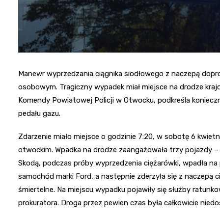
Manewr wyprzedzania ciągnika siodłowego z naczepą doprow
osobowym. Tragiczny wypadek miał miejsce na drodze kraj
Komendy Powiatowej Policji w Otwocku, podkreśla konieczno
pedału gazu.
Zdarzenie miało miejsce o godzinie 7:20, w sobotę 6 kwiet
otwockim. Wpadka na drodze zaangażowała trzy pojazdy – S
Skodą, podczas próby wyprzedzenia ciężarówki, wpadła na 
samochód marki Ford, a następnie zderzyła się z naczepą ciąg
śmiertelne. Na miejscu wypadku pojawiły się służby ratunk
prokuratora. Droga przez pewien czas była całkowicie nied