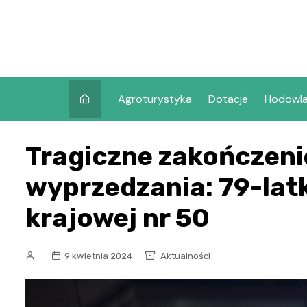
Skip
to
content
Agroturystyka
Dotacje
Hodowl
Tragiczne zakończen
wyprzedzania: 79-lat
krajowej nr 50
9 kwietnia 2024
Aktualności