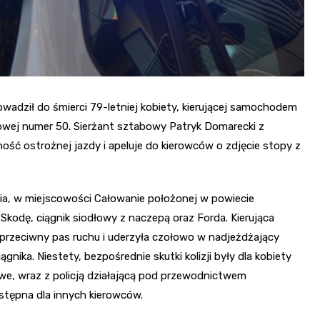
adził do śmierci 79-letniej kobiety, kierującej samochodem
owej numer 50. Sierżant sztabowy Patryk Domarecki z
ść ostrożnej jazdy i apeluje do kierowców o zdjęcie stopy z
nia, w miejscowości Całowanie położonej w powiecie
kodę, ciągnik siodłowy z naczepą oraz Forda. Kierująca
przeciwny pas ruchu i uderzyła czołowo w nadjeżdżający
nika. Niestety, bezpośrednie skutki kolizji były dla kobiety
owe, wraz z policją działającą pod przewodnictwem
ostępna dla innych kierowców.