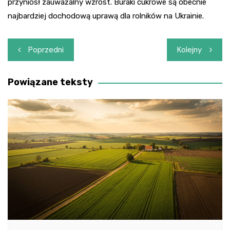
przyniósł zauważalny wzrost. Buraki cukrowe są obecnie
najbardziej dochodową uprawą dla rolników na Ukrainie.
Nawigacja
Poprzedni
Kolejny
wpisu
Powiązane teksty