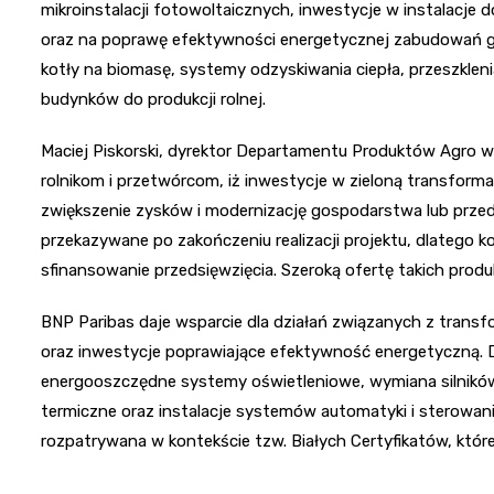
mikroinstalacji fotowoltaicznych, inwestycje w instalacje d
oraz na poprawę efektywności energetycznej zabudowań go
kotły na biomasę, systemy odzyskiwania ciepła, przeszkle
budynków do produkcji rolnej.
Maciej Piskorski, dyrektor Departamentu Produktów Agro w
rolnikom i przetwórcom, iż inwestycje w zieloną transformac
zwiększenie zysków i modernizację gospodarstwa lub przed
przekazywane po zakończeniu realizacji projektu, dlatego 
sfinansowanie przedsięwzięcia. Szeroką ofertę takich prod
BNP Paribas daje wsparcie dla działań związanych z transf
oraz inwestycje poprawiające efektywność energetyczną. D
energooszczędne systemy oświetleniowe, wymiana silników n
termiczne oraz instalacje systemów automatyki i sterowan
rozpatrywana w kontekście tzw. Białych Certyfikatów, któ