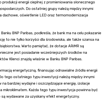
o produkcji energii cieplnej z promieniowania słonecznego
spodarczych. Do ostatniej grupy należą między innymi
nia dachowe, oświetlenie LED oraz termomodernizacja
 Banku BNP Paribas, podkreśla, że bank ma na celu pokazanie
ję to nie tylko korzyści dla środowiska, ale także szansa na
siębiorstwa. Warto pamiętać, że dotacje ARiMR są
konieczne jest posiadanie wcześniejszych środków na
uktów Klienci znajdą właśnie w Banku BNP Paribas.
ormacją energetyczną, finansując odnawialne źródła energii
o tego ostatniego typu inwestycji należą między innymi
a bardziej wydajne i oszczędzające energię, izolacje
ia mikroklimatem. Każda tego typu inwestycja powinna być
re są wydawane za uzyskany efekt energetyczny.