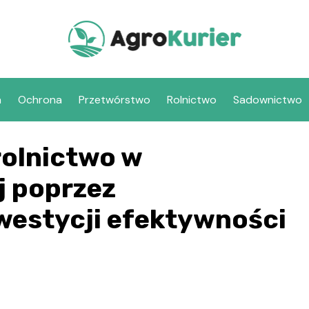
a
Ochrona
Przetwórstwo
Rolnictwo
Sadownictwo
rolnictwo w
j poprzez
nwestycji efektywności