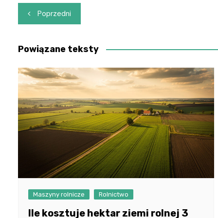
Nawigacja
Poprzedni
wpisu
Powiązane teksty
Maszyny rolnicze
Rolnictwo
Ile kosztuje hektar ziemi rolnej 3