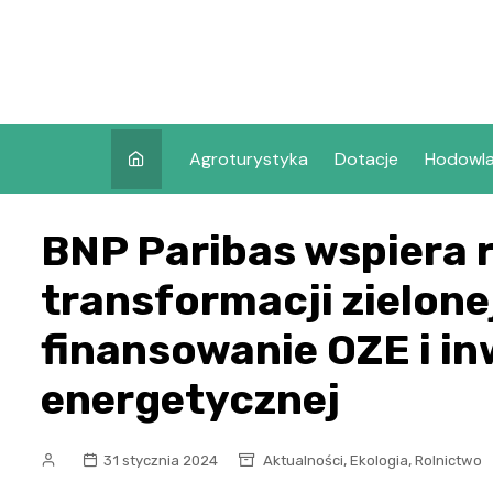
Skip
to
content
Agroturystyka
Dotacje
Hodowl
BNP Paribas wspiera 
transformacji zielone
finansowanie OZE i i
energetycznej
,
,
31 stycznia 2024
Aktualności
Ekologia
Rolnictwo