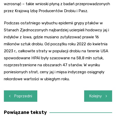
wzrosnąć – takie wnioski płyną z badań przeprowadzonych
przez Krajową Izbę Producentów Drobiu i Pasz.
Podczas ostatniego wybuchu epidemii grypy ptaków w
Stanach Zjednoczonych najbardziej ucierpieli hodowcy jaj i
indyków z Iowa, gdzie musiano zutylizować prawie 16
milionów sztuk drobiu. Od początku roku 2022 do kwietnia
2023 r., całkowite straty w populacji drobiu na terenie USA
spowodowane HPAI były szacowane na 58,8 mln sztuk,
rozprzestrzenione na obszarach 47 stanów. W wyniku
poniesionych strat, ceny jaj i mięsa indyczego osiągnęły
rekordowe wartości w ubiegłym roku.
Nawigacja
Poprzedni
Kolejny
wpisu
Powiązane teksty