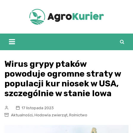
Skip
to
content
Wirus grypy ptaków
powoduje ogromne straty w
populacji kur niosek w USA,
szczególnie w stanie Iowa
17 listopada 2023
,
,
Aktualności
Hodowla zwierząt
Rolnictwo