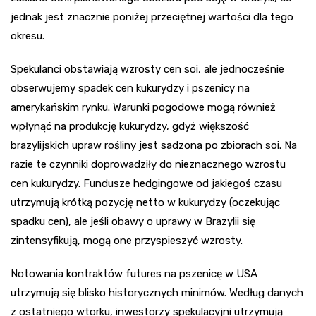
jednak jest znacznie poniżej przeciętnej wartości dla tego
okresu.
Spekulanci obstawiają wzrosty cen soi, ale jednocześnie
obserwujemy spadek cen kukurydzy i pszenicy na
amerykańskim rynku. Warunki pogodowe mogą również
wpłynąć na produkcję kukurydzy, gdyż większość
brazylijskich upraw rośliny jest sadzona po zbiorach soi. Na
razie te czynniki doprowadziły do nieznacznego wzrostu
cen kukurydzy. Fundusze hedgingowe od jakiegoś czasu
utrzymują krótką pozycję netto w kukurydzy (oczekując
spadku cen), ale jeśli obawy o uprawy w Brazylii się
zintensyfikują, mogą one przyspieszyć wzrosty.
Notowania kontraktów futures na pszenicę w USA
utrzymują się blisko historycznych minimów. Według danych
z ostatniego wtorku, inwestorzy spekulacyjni utrzymują