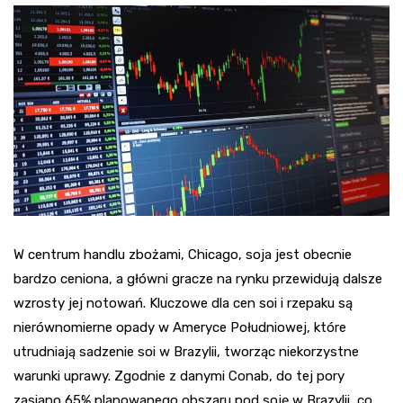
W centrum handlu zbożami, Chicago, soja jest obecnie
bardzo ceniona, a główni gracze na rynku przewidują dalsze
wzrosty jej notowań. Kluczowe dla cen soi i rzepaku są
nierównomierne opady w Ameryce Południowej, które
utrudniają sadzenie soi w Brazylii, tworząc niekorzystne
warunki uprawy. Zgodnie z danymi Conab, do tej pory
zasiano 65% planowanego obszaru pod soję w Brazylii, co