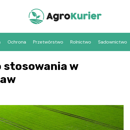
a
Ochrona
Przetwórstwo
Rolnictwo
Sadownictwo
o stosowania w
raw