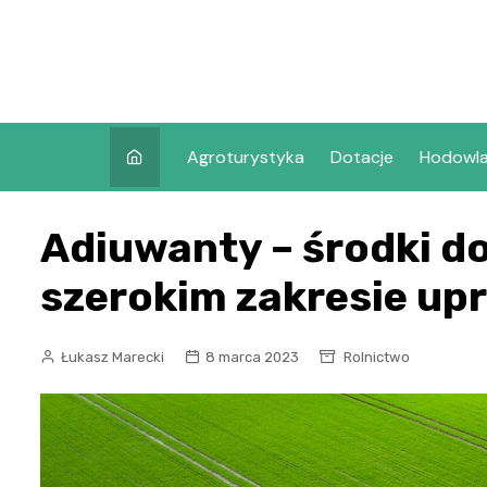
Skip
to
content
Agroturystyka
Dotacje
Hodowl
Adiuwanty – środki d
szerokim zakresie up
Łukasz Marecki
8 marca 2023
Rolnictwo