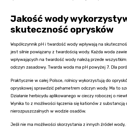
Jakość wody wykorzystywa
skuteczność oprysków
Współczynnik pH i twardość wody wpływają na skutecznoś
jest silnie powiązany z twardością wody. Każda woda zawiera
wpływających na twardość wody należą przede wszystkim:
odczyn zasadowy. Twarda woda ma pH powyżej 7. Dla por
Praktycznie w całej Polsce, rolnicy wykorzystują do opry
opryskowej sprawdzić pehametrem odczyn wody. Ma to szc
Działanie herbicydu aplikowanego w cieczy roboczej o niew
Wynika to z możliwości łączenia się kationów z substancj
nierozpuszczalnych w wodzie osadów.
Jeśli nie ma możliwości skorzystania z innych źródeł wod