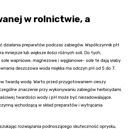
nej w rolnictwie, a
ć działania preparatów podczas zabiegów. Współczynnik pH
 mniejsze lub większe ilości różnych soli. Do tych,
 sole wapniowe, magnezowe i węglanowe- sole te dają słaby
ównania deszczowa woda miękka ma odczyn pH od 5 do 7.
sków twardą wodę. Warto przed przygotowaniem cieszy
zególne znaczenie przy wykonywaniu zabiegów herbicydami.
łaściwej twardości wody i pH może być niezadowalające.
ą czynną wchodzącą w skład preparatów i wytrącania
y, szukając rozwiązania podnoszącego skuteczność oprysku,