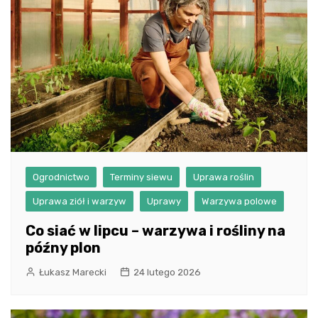
Ogrodnictwo
Terminy siewu
Uprawa roślin
Uprawa ziół i warzyw
Uprawy
Warzywa polowe
Co siać w lipcu – warzywa i rośliny na
późny plon
Łukasz Marecki
24 lutego 2026