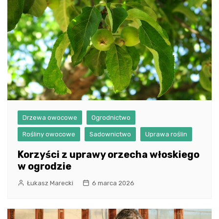
Drzewa owocowe
Ogrodnictwo
Rośliny owocowe
Sadownictwo
Uprawa roślin
Korzyści z uprawy orzecha włoskiego
w ogrodzie
Łukasz Marecki
6 marca 2026