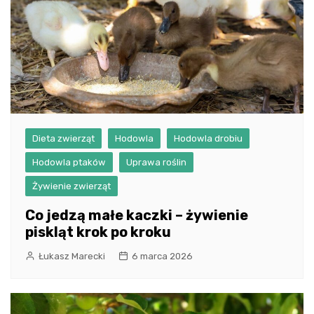
Dieta zwierząt
Hodowla
Hodowla drobiu
Hodowla ptaków
Uprawa roślin
Żywienie zwierząt
Co jedzą małe kaczki – żywienie
piskląt krok po kroku
Łukasz Marecki
6 marca 2026