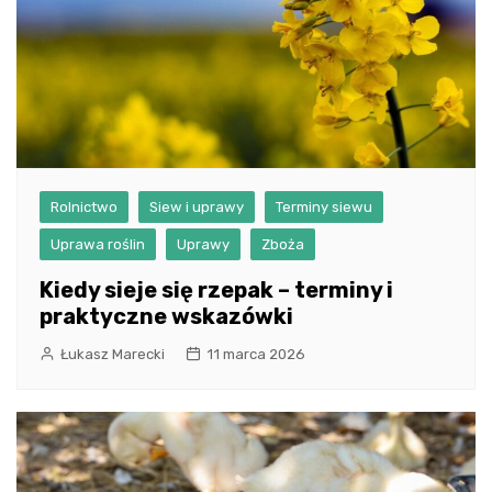
Rolnictwo
Siew i uprawy
Terminy siewu
Uprawa roślin
Uprawy
Zboża
Kiedy sieje się rzepak – terminy i
praktyczne wskazówki
Łukasz Marecki
11 marca 2026