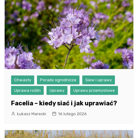
Chwasty
Porady ogrodnicze
Siew i uprawy
Uprawa roślin
Uprawy
Uprawy przemysłowe
Facelia – kiedy siać i jak uprawiać?
Łukasz Marecki
16 lutego 2026