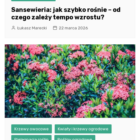
Sansewieria: jak szybko rośnie – od
czego zależy tempo wzrostu?
Łukasz Marecki
22 marca 2026
Krzewy owocowe
Kwiaty i krzewy ogrodowe
Pielęgnacja roślin
Rośliny ogrodowe