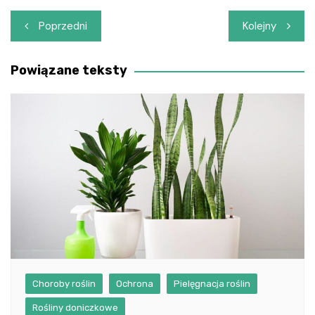
Nawigacja
Poprzedni
Kolejny
wpisu
Powiązane teksty
Choroby roślin
Ochrona
Pielęgnacja roślin
Rośliny doniczkowe