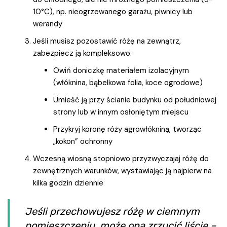
10°C), np. nieogrzewanego garażu, piwnicy lub
werandy
Jeśli musisz pozostawić różę na zewnątrz,
zabezpiecz ją kompleksowo:
Owiń doniczkę materiałem izolacyjnym
(włóknina, bąbelkowa folia, koce ogrodowe)
Umieść ją przy ścianie budynku od południowej
strony lub w innym osłoniętym miejscu
Przykryj koronę róży agrowłókniną, tworząc
„kokon” ochronny
Wczesną wiosną stopniowo przyzwyczajaj różę do
zewnętrznych warunków, wystawiając ją najpierw na
kilka godzin dziennie
Jeśli przechowujesz różę w ciemnym
pomieszczeniu, może ona zrzucić liście –