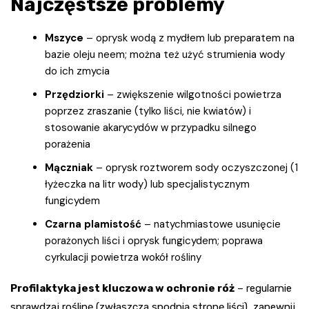
Najczęstsze problemy
Mszyce
– oprysk wodą z mydłem lub preparatem na
bazie oleju neem; można też użyć strumienia wody
do ich zmycia
Przędziorki
– zwiększenie wilgotności powietrza
poprzez zraszanie (tylko liści, nie kwiatów) i
stosowanie akarycydów w przypadku silnego
porażenia
Mączniak
– oprysk roztworem sody oczyszczonej (1
łyżeczka na litr wody) lub specjalistycznym
fungicydem
Czarna plamistość
– natychmiastowe usunięcie
porażonych liści i oprysk fungicydem; poprawa
cyrkulacji powietrza wokół rośliny
Profilaktyka jest kluczowa w ochronie róż
– regularnie
sprawdzaj roślinę (zwłaszcza spodnią stronę liści), zapewnij