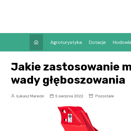
Skip
to
content
Agroturystyka
Dotacje
Hodowl
Jakie zastosowanie m
wady głęboszowania
Łukasz Marecki
5 sierpnia 2022
Pozostałe