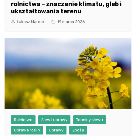
rolnictwa – znaczenie klimatu, gleb i
ukształtowania terenu
Łukasz Marecki
19 marca 2026
Rolnictwo
Siew i uprawy
Terminy siewu
Uprawa roślin
Uprawy
Zboża