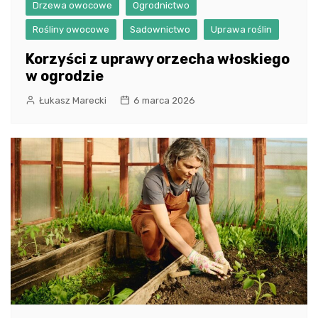
Drzewa owocowe
Ogrodnictwo
Rośliny owocowe
Sadownictwo
Uprawa roślin
Korzyści z uprawy orzecha włoskiego
w ogrodzie
Łukasz Marecki
6 marca 2026