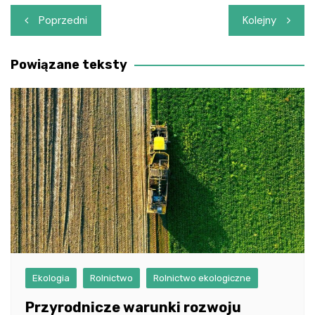
Nawigacja
Poprzedni
Kolejny
wpisu
Powiązane teksty
Ekologia
Rolnictwo
Rolnictwo ekologiczne
Przyrodnicze warunki rozwoju