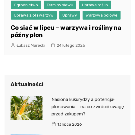
Ogrodnictwo
Terminy siewu
Uprawa roślin
Uprawa ziół i warzyw
Uprawy
Warzywa polowe
Co siać w lipcu – warzywa i rośliny na
późny plon
Łukasz Marecki
24 lutego 2026
Aktualności
Nasiona kukurydzy a potencjał
plonowania – na co zwrócić uwagę
przed zakupem?
13 lipca 2026