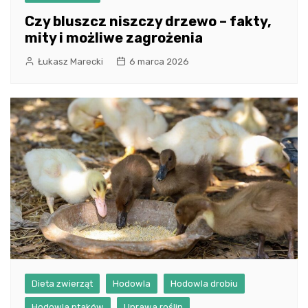
Czy bluszcz niszczy drzewo – fakty,
mity i możliwe zagrożenia
Łukasz Marecki
6 marca 2026
Dieta zwierząt
Hodowla
Hodowla drobiu
Hodowla ptaków
Uprawa roślin