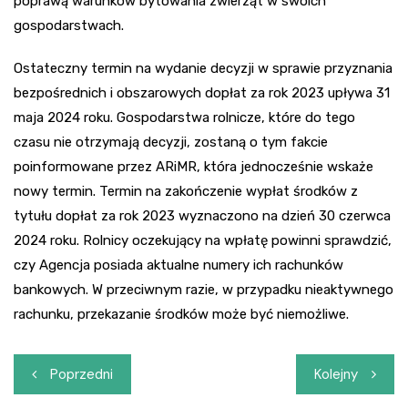
poprawą warunków bytowania zwierząt w swoich
gospodarstwach.
Ostateczny termin na wydanie decyzji w sprawie przyznania
bezpośrednich i obszarowych dopłat za rok 2023 upływa 31
maja 2024 roku. Gospodarstwa rolnicze, które do tego
czasu nie otrzymają decyzji, zostaną o tym fakcie
poinformowane przez ARiMR, która jednocześnie wskaże
nowy termin. Termin na zakończenie wypłat środków z
tytułu dopłat za rok 2023 wyznaczono na dzień 30 czerwca
2024 roku. Rolnicy oczekujący na wpłatę powinni sprawdzić,
czy Agencja posiada aktualne numery ich rachunków
bankowych. W przeciwnym razie, w przypadku nieaktywnego
rachunku, przekazanie środków może być niemożliwe.
Nawigacja
Poprzedni
Kolejny
wpisu