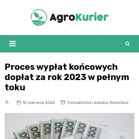
Skip
to
content
Proces wypłat końcowych
dopłat za rok 2023 w pełnym
toku
,
10 czerwca 2024
Formalności i wiedza
Rolnictwo