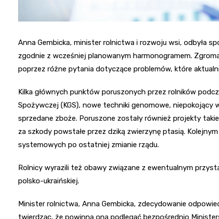
Anna Gembicka, minister rolnictwa i rozwoju wsi, odbyła sp
zgodnie z wcześniej planowanym harmonogramem. Zgromadz
poprzez różne pytania dotyczące problemów, które aktualnie
Kilka głównych punktów poruszonych przez rolników podcz
Spożywczej (KGS), nowe techniki genomowe, niepokojący wz
sprzedane zboże. Poruszone zostały również projekty takie
za szkody powstałe przez dziką zwierzynę ptasią. Kolejny
systemowych po ostatniej zmianie rządu.
Rolnicy wyrazili też obawy związane z ewentualnym przystąp
polsko-ukraińskiej.
Minister rolnictwa, Anna Gembicka, zdecydowanie odpowied
twierdząc, że powinna ona podlegać bezpośrednio Minister