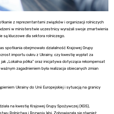
otkanie z reprezentantami związków i organizacji rolniczych
eni w ministerstwie uczestnicy wyrażali swoje zmartwienia
 są kluczowe dla sektora rolniczego.
as spotkania obejmowało działalność Krajowej Grupy
rost importu cukru z Ukrainy, czy kwestię wypłat za
 jak „Lokalna półka” oraz inicjatywa dotycząca rekompensat
m ważnym zagadnieniem była realizacja obiecanych zmian
ieniem Ukrainy do Unii Europejskiej i sytuacją na granicy
ziała na kwestię Krajowej Grupy Spożywczej (KGS),
stwu Rolnictwa i Rozwoju Wsi. Zobowiązała się również