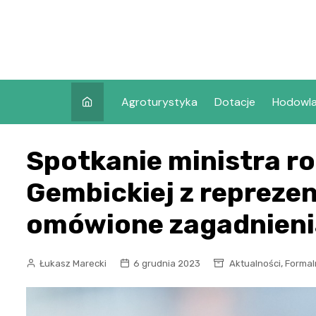
Skip
to
content
Agroturystyka
Dotacje
Hodowl
Spotkanie ministra r
Gembickiej z repreze
omówione zagadnieni
,
Łukasz Marecki
6 grudnia 2023
Aktualności
Formal