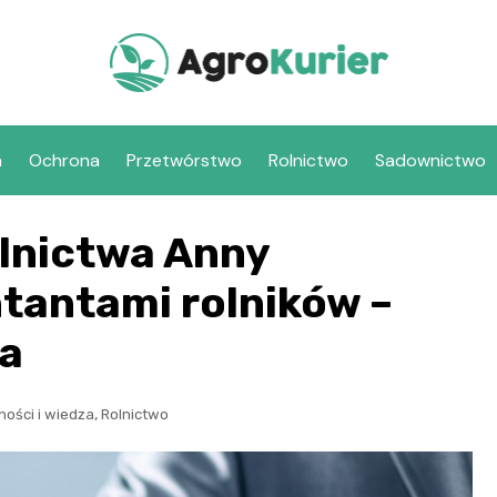
a
Ochrona
Przetwórstwo
Rolnictwo
Sadownictwo
olnictwa Anny
ntantami rolników –
a
,
ności i wiedza
Rolnictwo