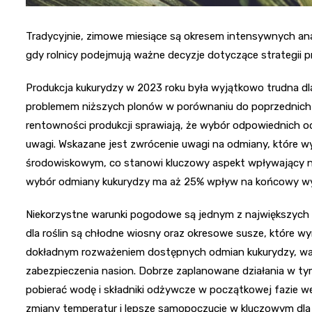
Tradycyjnie, zimowe miesiące są okresem intensywnych ana
gdy rolnicy podejmują ważne decyzje dotyczące strategii
Produkcja kukurydzy w 2023 roku była wyjątkowo trudna dl
problemem niższych plonów w porównaniu do poprzednich l
rentowności produkcji sprawiają, że wybór odpowiednich 
uwagi. Wskazane jest zwrócenie uwagi na odmiany, które w
środowiskowym, co stanowi kluczowy aspekt wpływający na o
wybór odmiany kukurydzy ma aż 25% wpływ na końcowy wyn
Niekorzystne warunki pogodowe są jednym z największych 
dla roślin są chłodne wiosny oraz okresowe susze, które w
dokładnym rozważeniem dostępnych odmian kukurydzy, warto
zabezpieczenia nasion. Dobrze zaplanowane działania w ty
pobierać wodę i składniki odżywcze w początkowej fazie w
zmiany temperatur i lepsze samopoczucie w kluczowym dla t