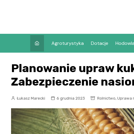
Skip
to
content
Agroturystyka
Dotacje
Hodowl
Planowanie upraw ku
Zabezpieczenie nasio
,
Łukasz Marecki
6 grudnia 2023
Rolnictwo
Uprawa r