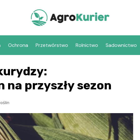
a
Ochrona
Przetwórstwo
Rolnictwo
Sadownictwo
kurydzy:
n na przyszły sezon
oślin