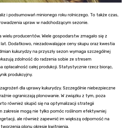
liz i podsumowań minionego roku rolniczego. To także czas,
 prowadzenia upraw w nadchodzącym sezonie.
a wielu producentów. Wiele gospodarstw zmagało się z
at. Dodatkowo, niezadowalające ceny skupu oraz kwestia
odmian kukurydzy na przyszły sezon wymaga szczególnej
ykazują zdolność do radzenia sobie ze stresem
płacalność całej produkcji. Statystycznie rzecz biorąc,
ik produkcyjny.
zagrożeń dla uprawy kukurydzy. Szczególnie niebezpieczne
yraźnie ograniczają plonowanie. W związku z tym, poza
 również skupić się na optymalizacji strategii
m zakresie mogą nie tylko pomóc roślinom efektywniej
egetacji, ale również zapewnić im większą odporność na
worzenia plonu okresie kwitnienia.