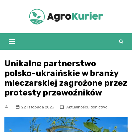
Skip
to
content
Unikalne partnerstwo
polsko-ukraińskie w branży
mleczarskiej zagrożone przez
protesty przewoźników
,
22 listopada 2023
Aktualności
Rolnictwo