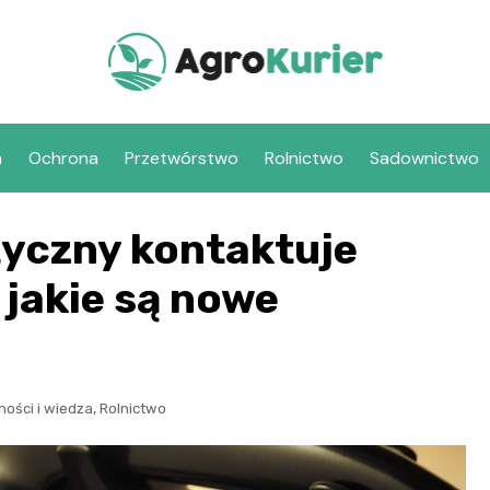
a
Ochrona
Przetwórstwo
Rolnictwo
Sadownictwo
yczny kontaktuje
 jakie są nowe
,
ności i wiedza
Rolnictwo