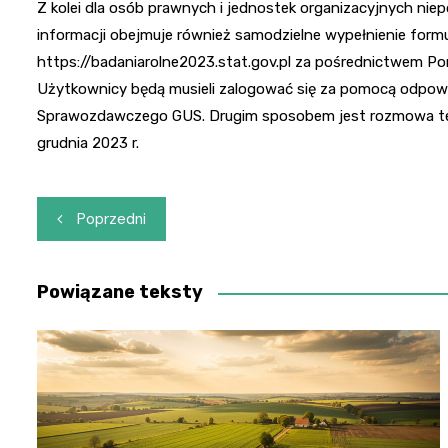
Z kolei dla osób prawnych i jednostek organizacyjnych ni
informacji obejmuje również samodzielne wypełnienie form
https://badaniarolne2023.stat.gov.pl za pośrednictwem Po
Użytkownicy będą musieli zalogować się za pomocą odpowi
Sprawozdawczego GUS. Drugim sposobem jest rozmowa tele
grudnia 2023 r.
Nawigacja
Poprzedni
wpisu
Powiązane teksty