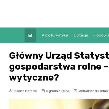
Skip
to
content
Agroturystyka
Dotacje
Hodowl
Główny Urząd Statyst
gospodarstwa rolne –
wytyczne?
,
Łukasz Marecki
6 grudnia 2023
Aktualności
Formal