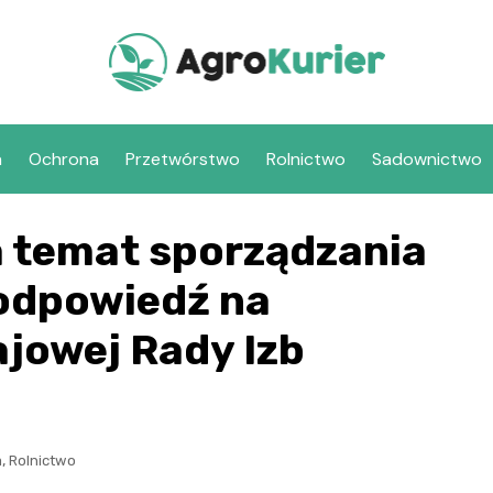
a
Ochrona
Przetwórstwo
Rolnictwo
Sadownictwo
 temat sporządzania
odpowiedź na
ajowej Rady Izb
,
a
Rolnictwo