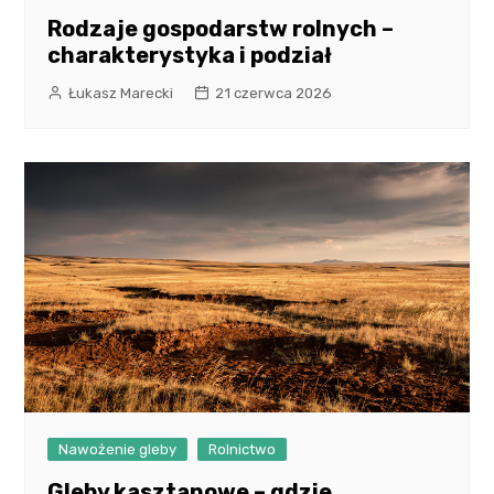
Rodzaje gospodarstw rolnych –
charakterystyka i podział
Łukasz Marecki
21 czerwca 2026
Nawożenie gleby
Rolnictwo
Gleby kasztanowe – gdzie