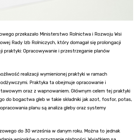
owego przekazało Ministerstwo Rolnictwa i Rozwoju Wsi
owej Rady Izb Rolniczych, który domagał się prolongacji
i praktyki: Opracowywanie i przestrzeganie planów
żliwość realizacji wymienionej praktyki w ramach
 odżywczymi. Praktyka ta obejmuje opracowanie i
stawowym oraz z wapnowaniem. Głównym celem tej praktyki
do bogactwa gleb w takie składniki jak azot, fosfor, potas,
 opracowania planu są analiza gleby oraz systemy
ozowego do 30 września w danym roku. Można to jednak
adania wniosków o przyznanie płatności. Wyjątkiem są