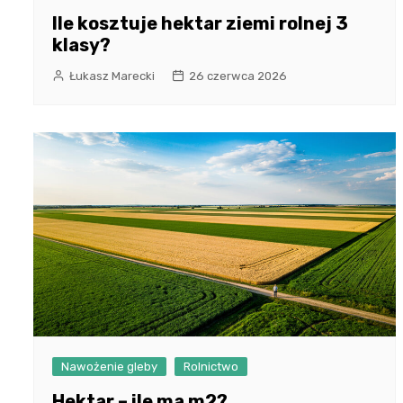
Ile kosztuje hektar ziemi rolnej 3
klasy?
Łukasz Marecki
26 czerwca 2026
Nawożenie gleby
Rolnictwo
Hektar – ile ma m2?