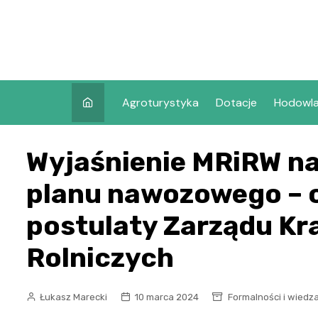
Skip
to
content
Agroturystyka
Dotacje
Hodowl
Wyjaśnienie MRiRW na
planu nawozowego – 
postulaty Zarządu Kr
Rolniczych
Łukasz Marecki
10 marca 2024
Formalności i wiedz