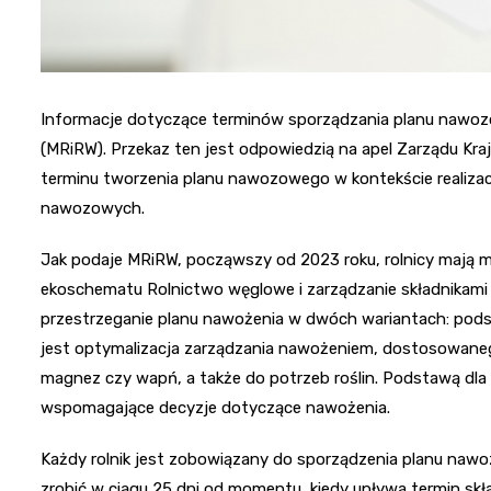
Informacje dotyczące terminów sporządzania planu nawoz
(MRiRW). Przekaz ten jest odpowiedzią na apel Zarządu Kraj
terminu tworzenia planu nawozowego w kontekście realizacj
nawozowych.
Jak podaje MRiRW, począwszy od 2023 roku, rolnicy mają mo
ekoschematu Rolnictwo węglowe i zarządzanie składnikami
przestrzeganie planu nawożenia w dwóch wariantach: pod
jest optymalizacja zarządzania nawożeniem, dostosowanego 
magnez czy wapń, a także do potrzeb roślin. Podstawą dla
wspomagające decyzje dotyczące nawożenia.
Każdy rolnik jest zobowiązany do sporządzenia planu naw
zrobić w ciągu 25 dni od momentu, kiedy upływa termin skł