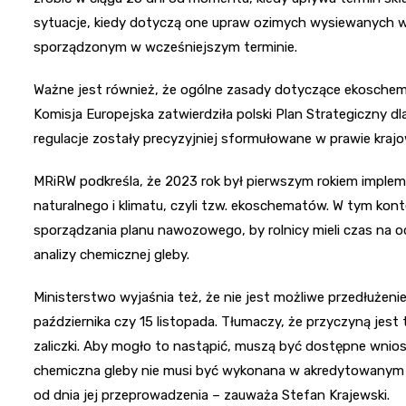
sytuacje, kiedy dotyczą one upraw ozimych wysiewanych w r
sporządzonym w wcześniejszym terminie.
Ważne jest również, że ogólne zasady dotyczące ekoschema
Komisja Europejska zatwierdziła polski Plan Strategiczny dl
regulacje zostały precyzyjniej sformułowane w prawie kraj
MRiRW podkreśla, że 2023 rok był pierwszym rokiem impleme
naturalnego i klimatu, czyli tzw. ekoschematów. W tym k
sporządzania planu nawozowego, by rolnicy mieli czas na 
analizy chemicznej gleby.
Ministerstwo wyjaśnia też, że nie jest możliwe przedłuże
października czy 15 listopada. Tłumaczy, że przyczyną jest
zaliczki. Aby mogło to nastąpić, muszą być dostępne wniosk
chemiczna gleby nie musi być wykonana w akredytowanym lab
od dnia jej przeprowadzenia – zauważa Stefan Krajewski.