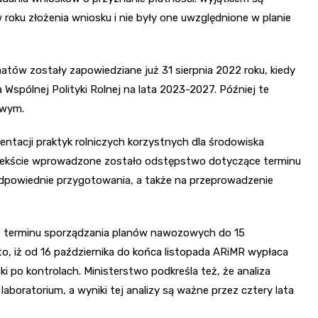
oku złożenia wniosku i nie były one uwzględnione w planie
tów zostały zapowiedziane już 31 sierpnia 2022 roku, kiedy
a Wspólnej Polityki Rolnej na lata 2023-2027. Później te
owym.
ntacji praktyk rolniczych korzystnych dla środowiska
ontekście wprowadzone zostało odstępstwo dotyczące terminu
odpowiednie przygotowania, a także na przeprowadzenie
nie terminu sporządzania planów nawozowych do 15
 to, iż od 16 października do końca listopada ARiMR wypłaca
i po kontrolach. Ministerstwo podkreśla też, że analiza
oratorium, a wyniki tej analizy są ważne przez cztery lata