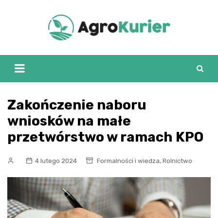
Skip
to
content
Zakończenie naboru
wniosków na małe
przetwórstwo w ramach KPO
,
4 lutego 2024
Formalności i wiedza
Rolnictwo