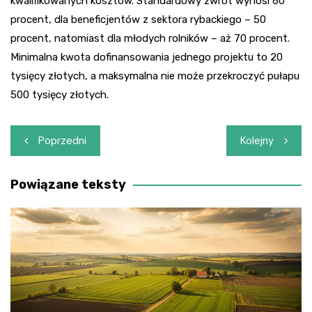
kwalifikowanych kosztów. Standardowy zwrot wynosi 60
procent, dla beneficjentów z sektora rybackiego – 50
procent, natomiast dla młodych rolników – aż 70 procent.
Minimalna kwota dofinansowania jednego projektu to 20
tysięcy złotych, a maksymalna nie może przekroczyć pułapu
500 tysięcy złotych.
Nawigacja
Poprzedni
Kolejny
wpisu
Powiązane teksty