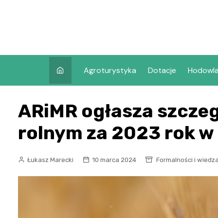
Skip
to
content
Agroturystyka
Dotacje
Hodowl
ARiMR ogłasza szczeg
rolnym za 2023 rok w 
Łukasz Marecki
10 marca 2024
Formalności i wiedz