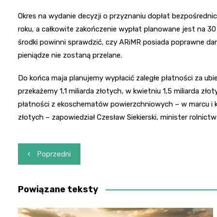
Okres na wydanie decyzji o przyznaniu dopłat bezpośredni
roku, a całkowite zakończenie wypłat planowane jest na 30
środki powinni sprawdzić, czy ARiMR posiada poprawne dan
pieniądze nie zostaną przelane.
Do końca maja planujemy wypłacić zaległe płatności za ubie
przekażemy 1,1 miliarda złotych, w kwietniu 1,5 miliarda zło
płatności z ekoschematów powierzchniowych – w marcu i kw
złotych – zapowiedział Czesław Siekierski, minister rolnictw
Nawigacja
Poprzedni
wpisu
Powiązane teksty