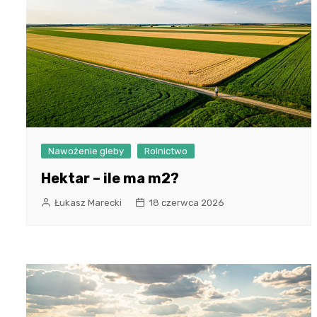
Nawożenie gleby
Rolnictwo
Hektar – ile ma m2?
Łukasz Marecki
18 czerwca 2026