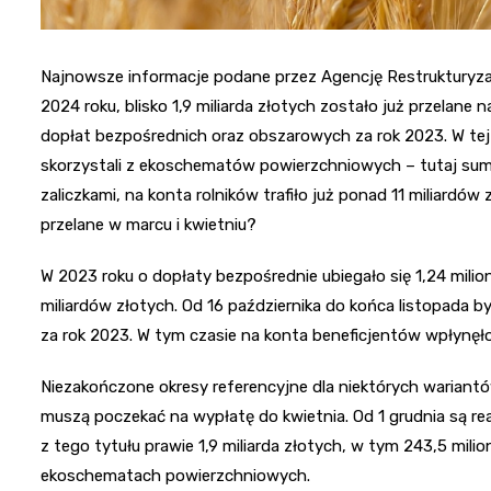
Najnowsze informacje podane przez Agencję Restrukturyzacj
2024 roku, blisko 1,9 miliarda złotych zostało już przelane
dopłat bezpośrednich oraz obszarowych za rok 2023. W tej 
skorzystali z ekoschematów powierzchniowych – tutaj suma 
zaliczkami, na konta rolników trafiło już ponad 11 miliardów 
przelane w marcu i kwietniu?
W 2023 roku o dopłaty bezpośrednie ubiegało się 1,24 milion
miliardów złotych. Od 16 października do końca listopada by
za rok 2023. W tym czasie na konta beneficjentów wpłynęło b
Niezakończone okresy referencyjne dla niektórych wariant
muszą poczekać na wypłatę do kwietnia. Od 1 grudnia są r
z tego tytułu prawie 1,9 miliarda złotych, w tym 243,5 mili
ekoschematach powierzchniowych.