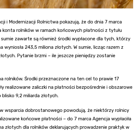
i i Modernizacji Rolnictwa pokazują, że do dnia 7 marca
 na konta rolników w ramach końcowych płatności z tytułu
sumie zawarte są również środki wypłacone dla tych, którzy
wyniosła 243,5 miliona złotych. W sumie, licząc razem z
złotych. Pytanie brzmi – ile jeszcze pieniędzy zostanie
a rolników. Środki przeznaczone na ten cel to prawie 17
ły realizowane zaliczki na płatności bezpośrednie i obszarowe
lisko 9,2 miliarda złotych.
ów wsparcia dobrostanowego powodują, że niektórzy rolnicy
ealizowane końcowe płatności – do 7 marca Agencja wypłaciła
ona złotych dla rolników deklarujących prowadzenie praktyk w