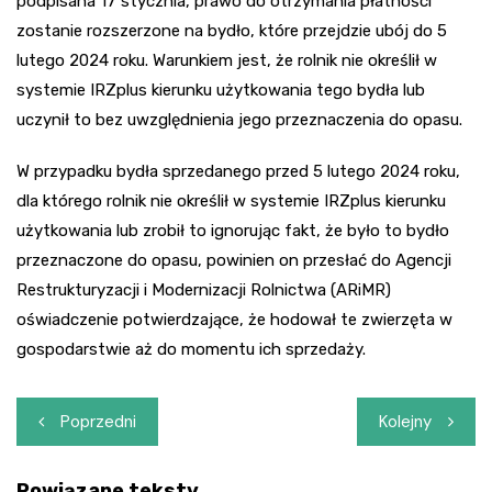
podpisana 17 stycznia, prawo do otrzymania płatności
zostanie rozszerzone na bydło, które przejdzie ubój do 5
lutego 2024 roku. Warunkiem jest, że rolnik nie określił w
systemie IRZplus kierunku użytkowania tego bydła lub
uczynił to bez uwzględnienia jego przeznaczenia do opasu.
W przypadku bydła sprzedanego przed 5 lutego 2024 roku,
dla którego rolnik nie określił w systemie IRZplus kierunku
użytkowania lub zrobił to ignorując fakt, że było to bydło
przeznaczone do opasu, powinien on przesłać do Agencji
Restrukturyzacji i Modernizacji Rolnictwa (ARiMR)
oświadczenie potwierdzające, że hodował te zwierzęta w
gospodarstwie aż do momentu ich sprzedaży.
Nawigacja
Poprzedni
Kolejny
wpisu
Powiązane teksty