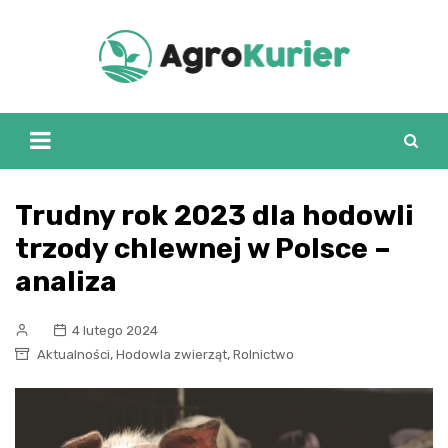
Skip
to
content
Trudny rok 2023 dla hodowli
trzody chlewnej w Polsce –
analiza
4 lutego 2024
,
,
Aktualności
Hodowla zwierząt
Rolnictwo