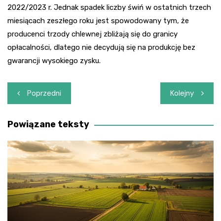
2022/2023 r. Jednak spadek liczby świń w ostatnich trzech
miesiącach zeszłego roku jest spowodowany tym, że
producenci trzody chlewnej zbliżają się do granicy
opłacalności, dlatego nie decydują się na produkcję bez
gwarancji wysokiego zysku.
Nawigacja
Poprzedni
Kolejny
wpisu
Powiązane teksty