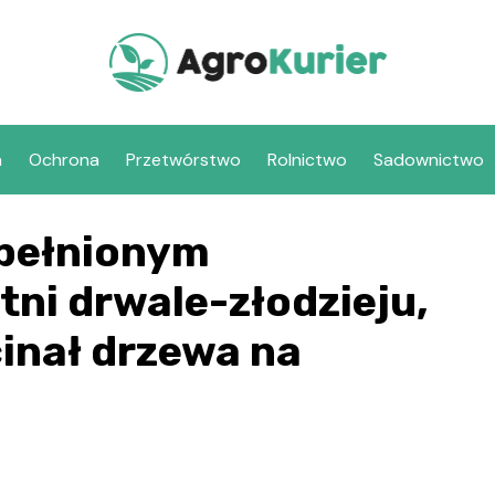
a
Ochrona
Przetwórstwo
Rolnictwo
Sadownictwo
opełnionym
tni drwale-złodzieju,
inał drzewa na