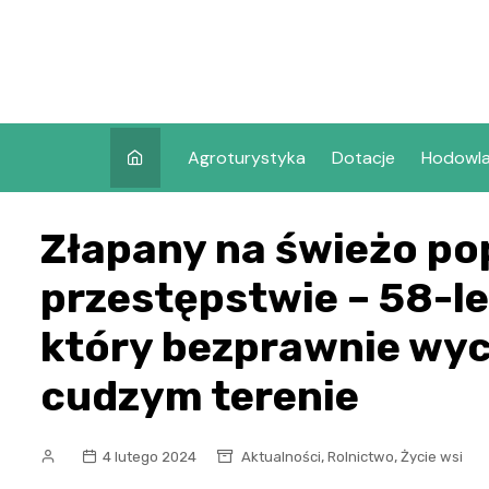
Skip
to
content
Agroturystyka
Dotacje
Hodowl
Złapany na świeżo p
przestępstwie – 58-le
który bezprawnie wyc
cudzym terenie
,
,
4 lutego 2024
Aktualności
Rolnictwo
Życie wsi