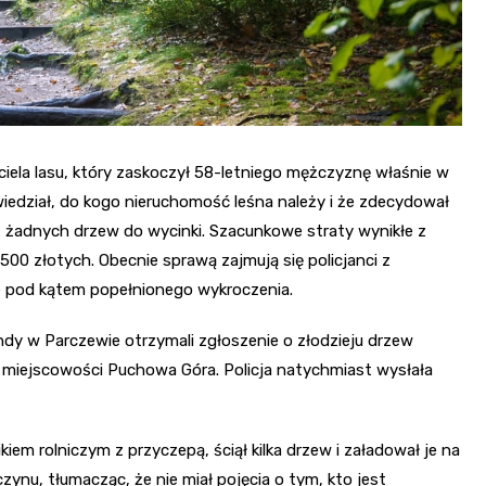
iciela lasu, który zaskoczył 58-letniego mężczyznę właśnie w
 wiedział, do kogo nieruchomość leśna należy i że zdecydował
uż żadnych drzew do wycinki. Szacunkowe straty wynikłe z
500 złotych. Obecnie sprawą zajmują się policjanci z
e pod kątem popełnionego wykroczenia.
dy w Parczewie otrzymali zgłoszenie o złodzieju drzew
 miejscowości Puchowa Góra. Policja natychmiast wysłała
kiem rolniczym z przyczepą, ściął kilka drzew i załadował je na
ynu, tłumacząc, że nie miał pojęcia o tym, kto jest