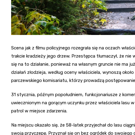
Scena jak z filmu policyjnego rozegrała się na oczach właśc
trakcie kradzieży jego drzew. Przestępca tłumaczył, że nie
się na to działanie, ponieważ na własnym gruncie nie ma j
działań złodzieja, według oceny właściciela, wynoszą około 
parczewskiego komisariatu, którzy prowadzą postępowani
31 stycznia, późnym popołudniem, funkcjonariusze z komen
uwiecznionym na gorącym uczynku przez właściciela lasu w
patrol w miejsce zdarzenia.
Na miejscu okazało się, że 58-latek przyjechał do lasu ciągni
swoją przyczepę. Przyznał się on bez ogródek do swojego cz