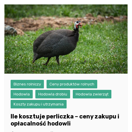
Biznes rolniczy
Ceny produktów rolnych
Hodowla
Hodowla drobiu
Hodowla zwierząt
Koszty zakupu i utrzymania
Ile kosztuje perliczka – ceny zakupu i
opłacalność hodowli