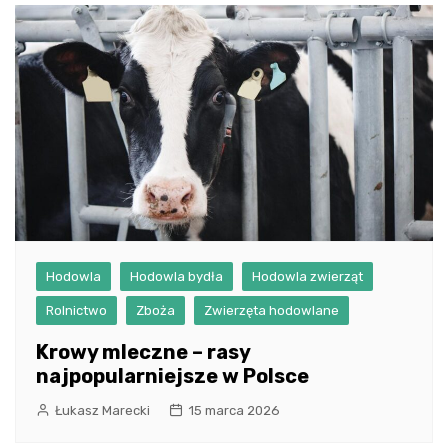
Hodowla
Hodowla bydła
Hodowla zwierząt
Rolnictwo
Zboża
Zwierzęta hodowlane
Krowy mleczne – rasy
najpopularniejsze w Polsce
Łukasz Marecki
15 marca 2026