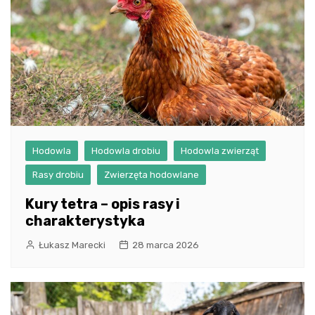
Hodowla
Hodowla drobiu
Hodowla zwierząt
Rasy drobiu
Zwierzęta hodowlane
Kury tetra – opis rasy i
charakterystyka
Łukasz Marecki
28 marca 2026