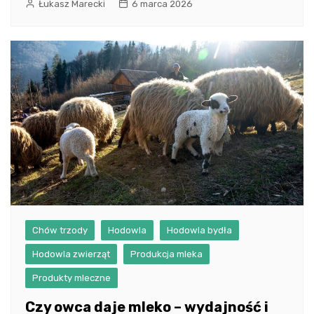
Łukasz Marecki
6 marca 2026
Chów trzody
Hodowla
Hodowla bydła
Hodowla zwierząt
Produkcja mleka
Produkty mleczne
Czy owca daje mleko – wydajność i