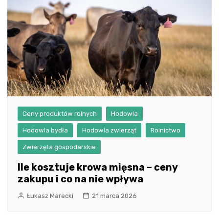
Ceny produktów rolnych
Hodowla
Hodowla bydła
Hodowla zwierząt
Rolnictwo
Zwierzęta gospodarskie
Ile kosztuje krowa mięsna – ceny
zakupu i co na nie wpływa
Łukasz Marecki
21 marca 2026