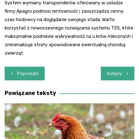
System wymiany transponderów oferowany w usłudze
firmy Apagro podnosi rentowność i zaoszczędza cenny
czas hodowcy na doglądanie swojego stada. Warto
korzystać z nowoczesnego rozwiązania systemu TES, które
maksymalnie podniesie wykrywalność rui u krów mlecznych i
zminimalizuje straty spowodowane ewentualną chorobą
zwierząt.
Nawigacja
Poprzedni
Kolejny
wpisu
Powiązane teksty