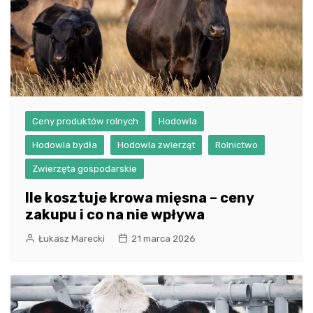
Ceny produktów rolnych
Hodowla
Hodowla bydła
Hodowla zwierząt
Rolnictwo
Zwierzęta gospodarskie
Ile kosztuje krowa mięsna – ceny
zakupu i co na nie wpływa
Łukasz Marecki
21 marca 2026