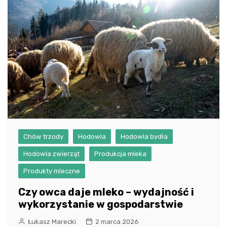
Chów trzody
Hodowla
Hodowla bydła
Hodowla zwierząt
Produkcja mleka
Produkty mleczne
Czy owca daje mleko – wydajność i
wykorzystanie w gospodarstwie
Łukasz Marecki
2 marca 2026