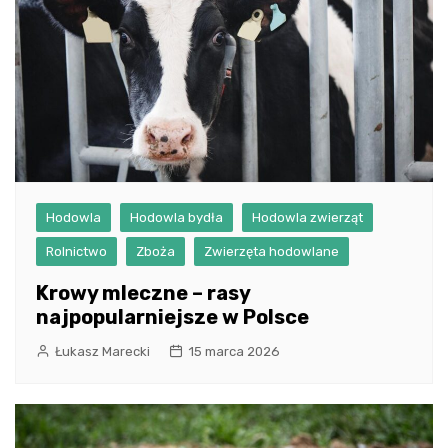
Hodowla
Hodowla bydła
Hodowla zwierząt
Rolnictwo
Zboża
Zwierzęta hodowlane
Krowy mleczne – rasy
najpopularniejsze w Polsce
Łukasz Marecki
15 marca 2026