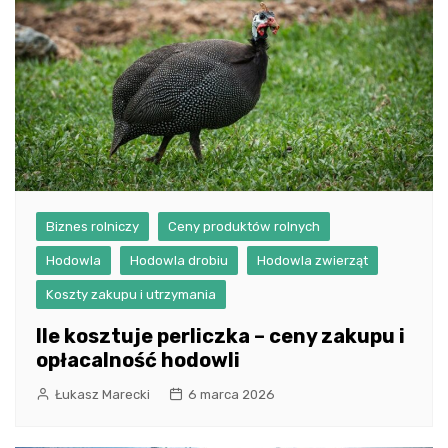
Biznes rolniczy
Ceny produktów rolnych
Hodowla
Hodowla drobiu
Hodowla zwierząt
Koszty zakupu i utrzymania
Ile kosztuje perliczka – ceny zakupu i
opłacalność hodowli
Łukasz Marecki
6 marca 2026