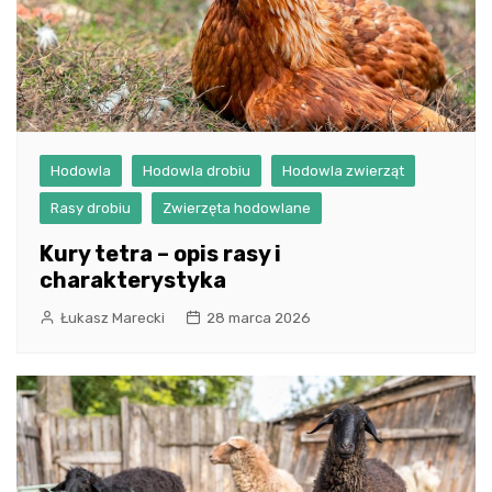
Hodowla
Hodowla drobiu
Hodowla zwierząt
Rasy drobiu
Zwierzęta hodowlane
Kury tetra – opis rasy i
charakterystyka
Łukasz Marecki
28 marca 2026